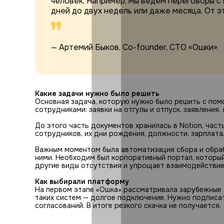
человек. Например, мы ведем переговоры с
дней до двух недель или даже месяца. От э
— Артемий Быков, Co-founder, CTO «Ошки»
Какие задачи нужно было решить
Основная задача, которую нужно было решить с по
сотрудниками: заявки на отгулы и отпуск, заявления,
До этого часть документов хранилась в Notion, част
сотрудников, их дни рождения, должности, зарплата,
Важным моментом была автоматизация сбора и обраб
ними. Необходим был корпоративный портал, который
другие виды отсутствия и упрощает взаимодействи
Как выбирали платформу
На первом этапе «Ошка» рассматривала зарубежные с
таких систем — долгое подключение. Нужно подписат
согласований. В итоге резкого скачка не получается.