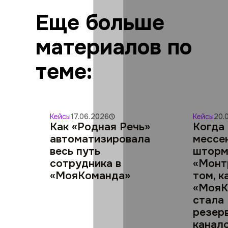
Еще больше
материалов по
теме:
Кейсы
17.06.2026
Кейсы
20.
Как «Родная Речь»
Когда
автоматизировала
мессе
весь путь
шторм
сотрудника в
«Монт
«МояКоманда»
том, к
«МояК
стала
резер
канал