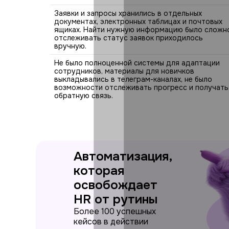
Заявки и запросы хранились в отдельных
документах, электронных таблицах и почтовых
ящиках. Найти нужную информацию было сложн
отслеживать статус заявок приходилось
вручную.
Не было полноценной системы для адаптации
сотрудников, материалы для новичков
выкладывались в телеграм-каналах, не было
возможности отслеживать прогресс и получать
обратную связь.
Автоматизация,
которая
освобождает
HR от рутины
Более 100 успешных
кейсов в действии