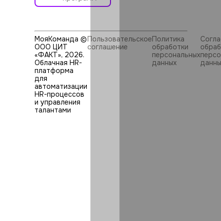
МояКоманда ©
Пользовательское
Политика
Согла
ООО ЦИТ
соглашение
обработки
обраб
«ФАКТ»,
2026
.
персональных
персо
Облачная HR-
данных
данны
платформа
для
автоматизации
HR⁠-⁠процессов
и управления
талантами