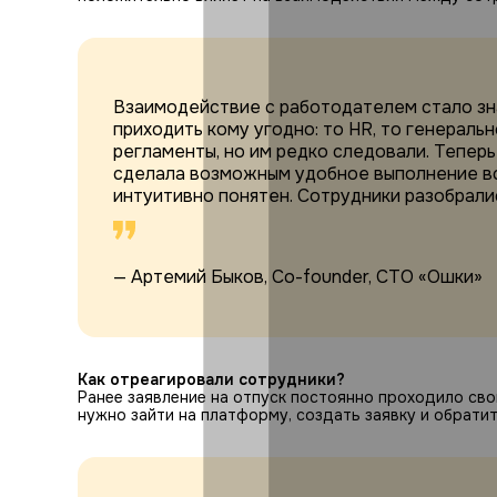
Взаимодействие с работодателем стало зна
приходить кому угодно: то HR, то генераль
регламенты, но им редко следовали. Теперь
сделала возможным удобное выполнение в
интуитивно понятен. Сотрудники разобралис
— Артемий Быков, Co-founder, CTO «Ошки»
Как отреагировали сотрудники?
Ранее заявление на отпуск постоянно проходило своим
нужно зайти на платформу, создать заявку и обратит