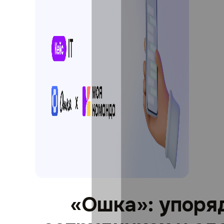
«Ошка»: упоря