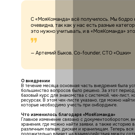
С «МояКоманда» всё получилось. Мы бодро 
очевидна, так как у нас есть разные категор
это нужно учитывать, и в «МояКоманда» это
— Артемий Быков, Co-founder, CTO «Ошки»
О внедрении
В течение месяца основная часть внедрения была ус
большинство вопросов было решено. За этот период
базовый курс для знакомства с системой, чек-лист,
ресурсах. В этом чек-листе указано, где можно найт
которые необходимо учесть при онбординге.
Что изменилось благодаря «МояКоманда»
Главное изменение связано с документооборотом, в
хранения, где можно найти заявки, а также историю
различным папкам, дискам и хранилищам. Теперь вся
положительно влияет на взаимодействия между сот