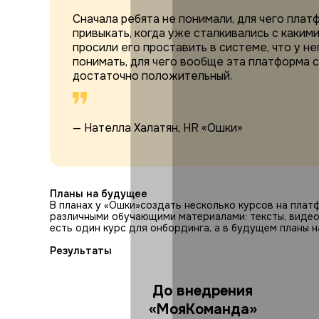
Сначала ребята не понимали, для чего плат
привыкать, когда уже сталкивались с каким
просили его проставить в системе, что у н
понимать, для чего вообще эта платформа с
достаточно положительный.
— Нателла Халатян, HR «Ошки»
Планы на будущее
В планах у «Ошки»создать несколько курсов на пла
различными обучающими материалами: тексты, видео,
есть один курс для онбординга, а в будущем планы н
Результаты
До внедрения
«МояКоманда»