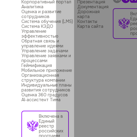
Корпоративный портал
Презентация
Аналитика
Документация
Оценка и развитие
Дорожная
Вк
сотрудников
карта
Ед
Система обучения (LMS)
Контакты
ре
Система КЭДО
Карта сайта
ро
Управление
пр
эффективностью
Обратная связь и
управление идеями
Управление задачами
Управление заявками и
процессами
Геймификация
Мобильное приложение
Организационная
структура компании
Индивидуальные планы
развития сотрудников
Оценка 360 градусов
AI‑ассистент Тима
Включена в
Единый
реестр
российских
программ