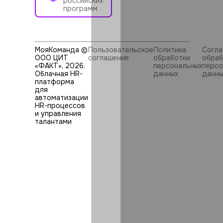
российских
программ
МояКоманда ©
Пользовательское
Политика
Согла
ООО ЦИТ
соглашение
обработки
обраб
«ФАКТ»,
2026
.
персональных
персо
Облачная HR-
данных
данны
платформа
для
автоматизации
HR⁠-⁠процессов
и управления
талантами