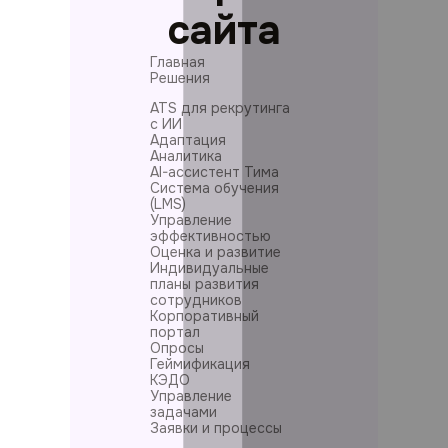
сайта
Главная
Решения
ATS для рекрутинга
с ИИ
Адаптация
Аналитика
AI-ассистент Тима
Система обучения
(LMS)
Управление
эффективностью
Оценка и развитие
Индивидуальные
планы развития
сотрудников
Корпоративный
портал
Опросы
Геймификация
КЭДО
Управление
задачами
Заявки и процессы