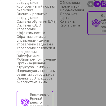
сотрудников
Обновления
Корпоративный портал
Презентация
Аналитика
Документация
Оценка и развитие
Дорожная
Вк
сотрудников
карта
Ед
Система обучения (LMS)
Контакты
ре
Система КЭДО
Карта сайта
ро
Управление
пр
эффективностью
Обратная связь и
управление идеями
Управление задачами
Управление заявками и
процессами
Геймификация
Мобильное приложение
Организационная
структура компании
Индивидуальные планы
развития сотрудников
Оценка 360 градусов
AI‑ассистент Тима
Включена в
Единый
реестр