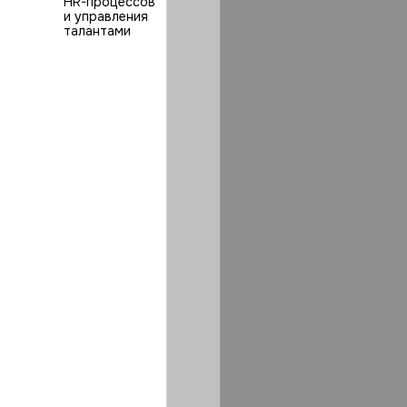
HR⁠-⁠процессов
и управления
талантами