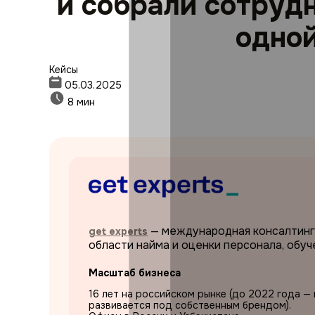
и собрали сотрудн
одно
Кейсы
05.03.2025
8 мин
— международная консалтинго
get experts
области найма и оценки персонала, обуч
Масштаб бизнеса
16 лет на российском рынке (до 2022 года —
развивается под собственным брендом).