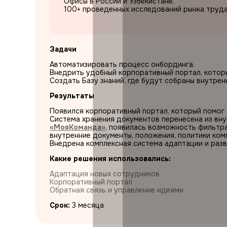
Офисы в России и Узбекистане.
100+ проведенных исследований рынка труда
Задачи
Автоматизировать процесс онбординга.
Внедрить удобный корпоративный портал, котор
Создать Базу знаний, где будут собраны внутрен
Результаты
Появился корпоративный портал, который помог
Система хранения документов перенесена из вну
«МояКоманда»
, появилась возможность фильтра
внутренние документы, положения, политики комп
Внедрена комплексная система адаптации и разв
Какие решения использовались:
Адаптация новых сотрудников
Корпоративный портал
Обратная связь и управление идеями
Срок:
3 месяца