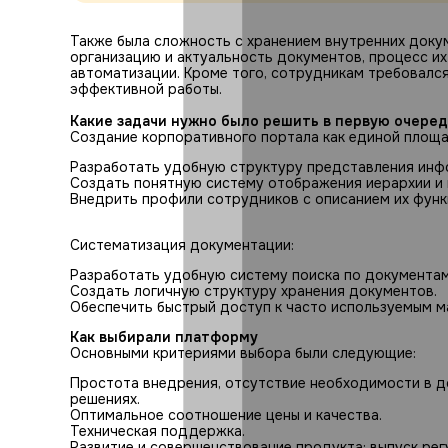
Также была сложность с хранением внутренних докум
организацию и актуальность документов, процесс и
автоматизации. Кроме того, сотрудникам требовался
эффективной работы.
Какие задачи нужно было решить в первую очеред
Создание корпоративного портала как единой площа
Разработать удобную структуру представления инф
Создать понятную систему отображения иерархии и 
Внедрить профили сотрудников с описанием их функ
Систематизация документации:
Разработать удобную систему поиска по документам
Создать логичную структуру хранения документов.
Обеспечить быстрый доступ к часто используемым м
Как выбирали платформу
Основными критериями выбора были следующие:
Простота внедрения, отсутствие необходимости в д
решениях.
Оптимальное соотношение цены и качества.
Техническая поддержка.
Развитие и совершенствование продукта: выпуск ре