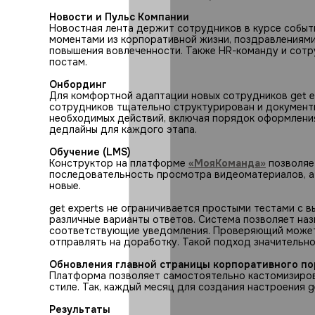
Новости и Пульс Компании
Новостная лента держит сотрудников в курсе событ
моментами из корпоративной жизни, поздравлениям
повышения вовлеченности. Также HR-команду и сот
постам.
Онбординг
Для комфортной адаптации новых сотрудников get e
сотрудников тщательно структурирован и документи
необходимых действий, включая порядок оформления
дедлайны для каждого этапа.
Обучение (LMS)
Конструктор на платформе
«МояКоманда»
позволяет
последовательность просмотра видеоматериалов, а 
новые.
get experts не ограничивается простыми тестами с 
различные варианты ответов. Система позволяет наз
соответствующие уведомления. Проверяющий может 
отправлять на доработку. Такой подход значительн
Обновления главной страницы корпоративного по
Платформа позволяет самостоятельно кастомизиров
стиле. Так, каждый месяц для создания настроения g
Результаты