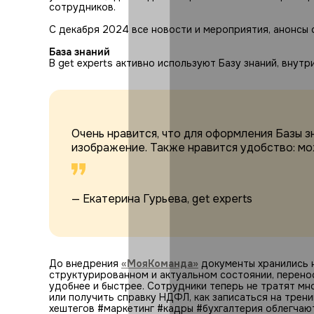
сотрудников.
С декабря 2024 все новости и мероприятия, анонсы
База знаний
В get experts активно используют Базу знаний, внут
Очень нравится, что для оформления Базы 
изображение. Также нравится удобство: мо
— Екатерина Гурьева, get experts
До внедрения
«МояКоманда»
документы хранились н
структурированном и актуальном состоянии, перено
удобнее и быстрее. Сотрудники теперь не тратят мно
или получить справку НДФЛ, как записаться на трени
хештегов #маркетинг #кадры #бухгалтерия облегча