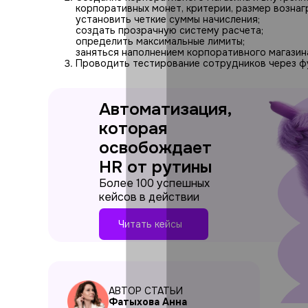
корпоративных монет, критерии, размер вознаг
установить четкие суммы начисления;
создать прозрачную систему расчета;
определить максимальные лимиты;
заняться наполнением корпоративного магазин
Проводить тестирование сотрудников через ф
Автоматизация,
которая
освобождает
HR от рутины
Более 100 успешных
кейсов в действии
Читать кейсы
АВТОР СТАТЬИ
Фатыхова Анна