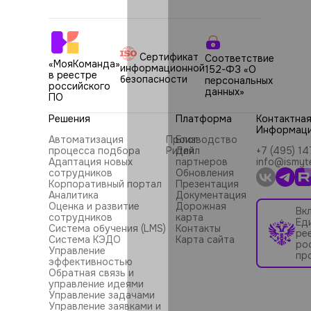
Сертификат
Соответствие
«МояКоманда»
информационной
152-ФЗ «О
в реестре
безопасности
персональных
российского
данных»
ПО
Решения
Платформа
Контактна
Информац
Автоматизация
Производство
Блог
процесса подбора
Ритейл
Для
+7 (495) 1
Адаптация новых
партнеров
info@ismyt
сотрудников
Обновления
Корпоративный портал
Презентация
Аналитика
Документация
Оценка и развитие
Дорожная
Вк
сотрудников
карта
Ед
Система обучения (LMS)
Контакты
ре
Система КЭДО
Карта сайта
ро
Управление
пр
эффективностью
Обратная связь и
управление идеями
Управление задачами
Управление заявками и