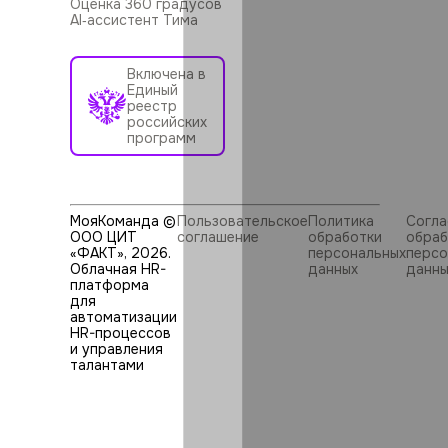
Оценка 360 градусов
AI‑ассистент Тима
Включена в
Единый
реестр
российских
программ
МояКоманда ©
Пользовательское
Политика
Согла
ООО ЦИТ
соглашение
обработки
обраб
«ФАКТ»,
2026
.
персональных
персо
Облачная HR-
данных
данны
платформа
для
автоматизации
HR⁠-⁠процессов
и управления
талантами