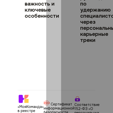
важность и
по
ключевые
удержанию
особенности
специалист
через
персональн
карьерные
треки
Сертификат
Соответствие
«МояКоманда»
информационной
152-ФЗ «О
в реестре
безопасности
персональных