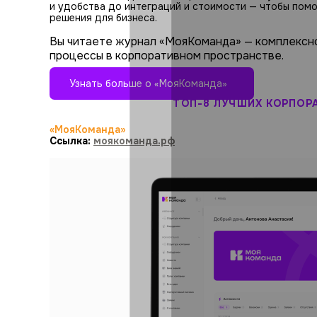
и удобства до интеграций и стоимости — чтобы пом
решения для бизнеса.
Вы читаете журнал «МояКоманда» — комплексн
процессы в корпоративном пространстве.
Узнать больше о «МояКоманда»
ТОП-8 ЛУЧШИХ КОРПОР
«МояКоманда»
Ссылка:
моякоманда.рф