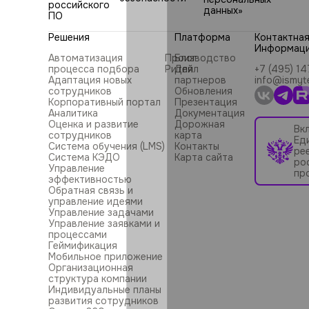
российского
данных»
ПО
Решения
Платформа
Контактна
Информац
Автоматизация
Производство
Блог
процесса подбора
Ритейл
Для
+7 (495) 1
Адаптация новых
партнеров
info@ismyt
сотрудников
Обновления
Корпоративный портал
Презентация
Аналитика
Документация
Оценка и развитие
Дорожная
Вк
сотрудников
карта
Ед
Система обучения (LMS)
Контакты
ре
Система КЭДО
Карта сайта
ро
Управление
пр
эффективностью
Обратная связь и
управление идеями
Управление задачами
Управление заявками и
процессами
Геймификация
Мобильное приложение
Организационная
структура компании
Индивидуальные планы
развития сотрудников