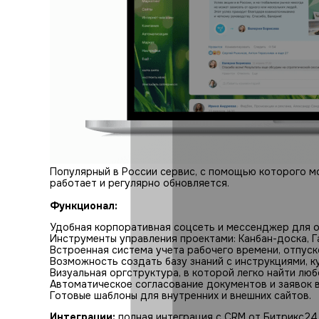
Популярный в России сервис, с помощью которого м
работает и регулярно обновляется.
Функционал:
Удобная корпоративная соцсеть и мессенджер для 
Инструменты управления проектами: Канбан-доска, Г
Встроенная система учета рабочего времени, отпуск
Возможность создать базу знаний с инструкциями, к
Визуальная оргструктура, в которой легко найти люб
Автоматическое согласование документов и заявок 
Готовые шаблоны для внутренних и внешних сайтов.
Интеграции:
полная интеграция с CRM от Битрикс24. 