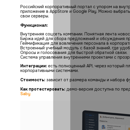
Российский корпоративный портал с упором на вну
приложение в AppStore и Google Play. Можно выбрат
свои серверы.
Функционал:
Внутренняя соцсеть компании. Понятная лента ново
Биржа идей для сбора предложений и обсуждения пр
Геймификация для вовлечения персонала в корпорат
Встроенный учебный модуль с базой знаний, где удо
Опросы и голосования для быстрой обратной связи.
Система управления внутренними проектами с прозр
Интеграции:
есть полноценный API, через который 
корпоративными системами.
Стоимость:
зависит от размера команды и набора ф
Как протестировать:
демо-версия доступна по пре
Saby