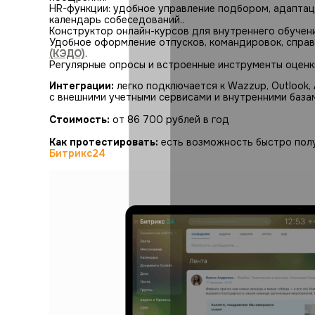
HR-функции: удобное управление подбором, адаптац
календарь собеседований..
Конструктор онлайн-курсов для внутреннего обучен
Удобное оформление отпусков, командировок, справ
(КЭДО)
.
Регулярные опросы и встроенные инструменты оценки
Интеграции:
легко подключается к Wazzup, Outlook, A
с внешними учетными сервисами и внутренними базам
Стоимость:
от 86 700 рублей в год
Как протестировать:
есть возможность быстро пол
Битрикс24