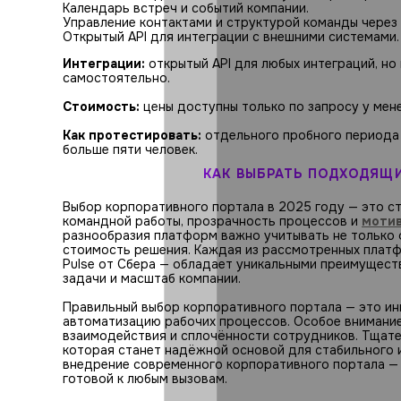
Календарь встреч и событий компании.
Управление контактами и структурой команды через 
Открытый API для интеграции с внешними системами.
Интеграции:
открытый API для любых интеграций, но
самостоятельно.
Стоимость:
цены доступны только по запросу у мен
Как протестировать:
отдельного пробного периода 
больше пяти человек.
КАК ВЫБРАТЬ ПОДХОДЯЩИ
Выбор корпоративного портала в 2025 году — это с
командной работы, прозрачность процессов и
мотив
разнообразия платформ важно учитывать не только 
стоимость решения. Каждая из рассмотренных плат
Pulse от Сбера — обладает уникальными преимущест
задачи и масштаб компании.
Правильный выбор корпоративного портала — это ин
автоматизацию рабочих процессов. Особое внимание
взаимодействия и сплочённости сотрудников. Тщате
которая станет надёжной основой для стабильного 
внедрение современного корпоративного портала — 
готовой к любым вызовам.