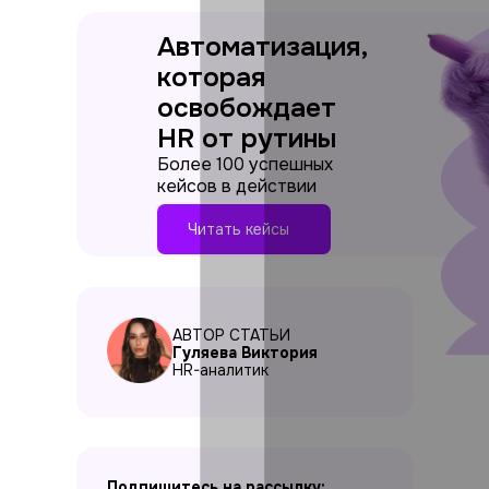
Автоматизация,
которая
освобождает
HR от рутины
Более 100 успешных
кейсов в действии
Читать кейсы
АВТОР СТАТЬИ
Гуляева Виктория
HR-аналитик
Подпишитесь на рассылку: