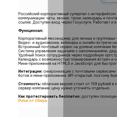
Российский корпоративный суперпап с интерфейсом,
коммуникации: чаты, звонки, таски, календарь и по
ссылке. Доступен вход через Госуслуги. Работает и в
Функционал:
Корпоративный мессенджер для личных и групповых ч
Видео- и аудиозвонки, вебинары и онлайн-встречи н
Встроенный почтовый сервис на домене компании бе
Система управления задачами с напоминаниями, дед
Удобный поиск сотрудников через подробную оргстр
Календарь с возможностью планирования встреч и о
Мини-приложения на HTML5 и JavaScript для быстрог
Интеграции:
синхронизация с почтовыми сервисами M
ботов и мини-приложения. API открытый, поэтому би
Стоимость:
облачная версия стоит от 159 рублей в 
сервер компании, цену нужно уточнять отдельно.
Как протестировать бесплатно:
доступен полноцен
Pulse от Сбера