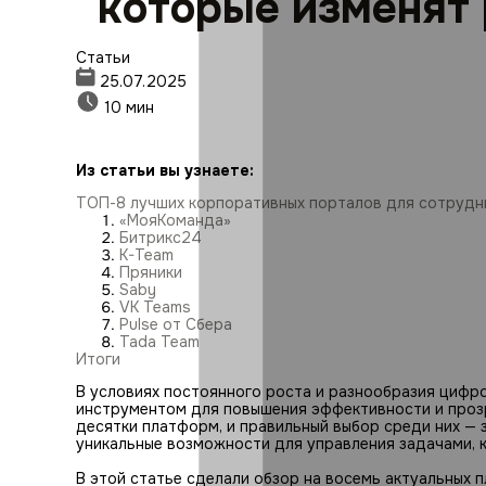
которые изменят
Статьи
25.07.2025
10 мин
Из статьи вы узнаете:
ТОП-8 лучших корпоративных порталов для сотрудн
«МояКоманда»
Битрикс24
K-Team
Пряники
Saby
VK Teams
Pulse от Сбера
Tada Team
Итоги
В условиях постоянного роста и разнообразия цифр
инструментом для повышения эффективности и прозр
десятки платформ, и правильный выбор среди них —
уникальные возможности для управления задачами, 
В этой статье сделали обзор на восемь актуальных 