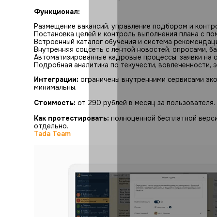
Функционал:
Размещение вакансий, управление подбором и контр
Постановка целей и контроль выполнения плана с по
Встроенный каталог обучения и система рекомендаци
Внутренняя соцсеть с лентой новостей, опросами, ба
Автоматизированные кадровые процессы: заявки на о
Подробная аналитика по текучести, вовлеченности, 
Интеграции:
ограничены внутренними сервисами эк
минимальны.
Стоимость:
от 290 рублей в месяц за пользователя.
Как протестировать:
полноценной бесплатной верс
отдельно.
Tada Team