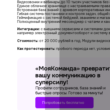
Видеозвонки и вебинары до 10 тысяч участников без
Единое облачное хранилище с настраиваемыми права
Встроенная база знаний с архивом корпоративных ин
Гибкая система постановки и контроля задач, общий
Геймификация с системой бейджей, званиями и мага
Полноценный внутренний мессенджер с чатами и кан
Интеграции:
с внешними сервисами и системами до
например электронный документооборот и систему 
Стоимость:
от 20 000 рублей в год. Модули видео
Как протестировать:
пробного периода нет, услови
«МояКоманда» преврати
вашу коммуникацию в
суперсилу!
Профили сотрудников, база знаний и
быстрые опросы. Готово за минуты!
Попробовать бесплатно