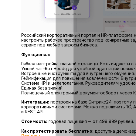
Российский корпоративный портал и HR-платформа 
настроить рабочее пространство под конкретные за
сервис под любые запросы бизнеса.
Функционал:
Гибкая настройка главной страницы. Есть виджеты с
Умный чат-бот Buddy для удобной адаптации новых 
Встроенные инструменты для внутреннего обучения: 
Геймификация для повышения вовлеченности. Внутри 
Система KPI и целеполагания. Руководителям удобно
Единая база знаний.
Полноценный электронный документооборот через 
Интеграции:
построен на базе Битрикс24, поэтому 
корпоративными системами. Можно подключить 1С, Ac
и REST API.
Стоимость:
годовая лицензия — от 499 999 рублей.
Как протестировать бесплатно:
доступна демо-вер
Пряники