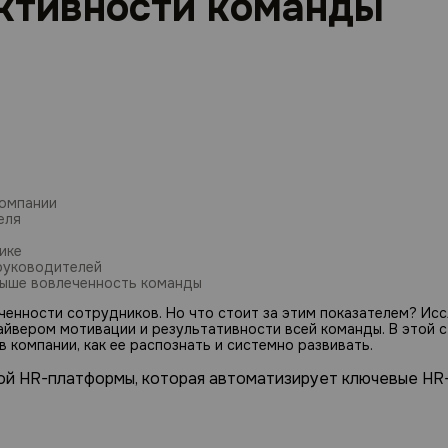
ктивности команды
компании
еля
ике
руководителей
выше вовлеченность команды
еченности сотрудников. Но что стоит за этим показателем? И
йвером мотивации и результативности всей команды. В этой с
 компании, как ее распознать и системно развивать.
ой HR-платформы, которая автоматизирует ключевые HR