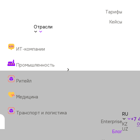
Тарифы
Кейсы
Отрасли
ИТ-компании
Промышленность
Ритейл
Медицина
Транспорт и логистика
RU
+7 
Enterprise
KZ
О
UZ
Блог