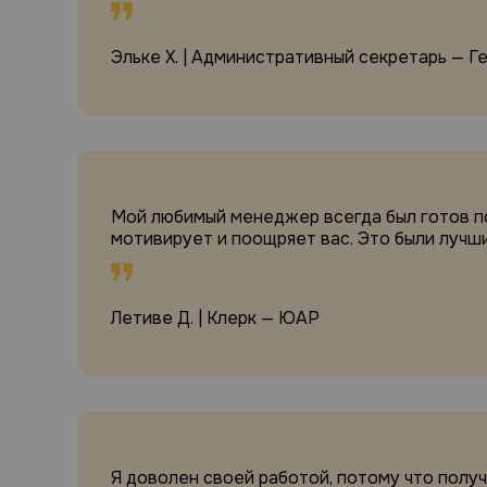
Эльке Х. | Административный секретарь — Г
Мой любимый менеджер всегда был готов помоч
мотивирует и поощряет вас. Это были лучши
Летиве Д. | Клерк — ЮАР
Я доволен своей работой, потому что получ