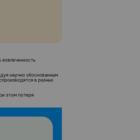
% вовлеченность
ледуя научно обоснованным
спроизводятся в разных
при этом потеря