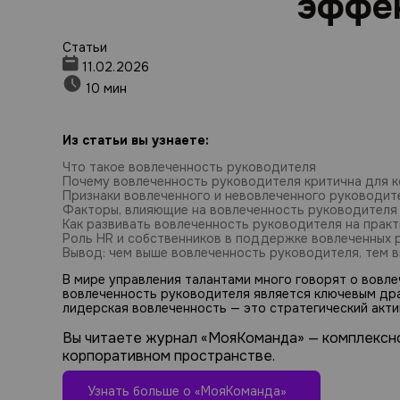
эффе
Статьи
11.02.2026
10 мин
Из статьи вы узнаете:
Что такое вовлеченность руководителя
Почему вовлеченность руководителя критична для 
Признаки вовлеченного и невовлеченного руководит
Факторы, влияющие на вовлеченность руководителя
Как развивать вовлеченность руководителя на практ
Роль HR и собственников в поддержке вовлеченных 
Вывод: чем выше вовлеченность руководителя, тем 
В мире управления талантами много говорят о вовл
вовлеченность руководителя является ключевым дра
лидерская вовлеченность — это стратегический актив
Вы читаете журнал «МояКоманда» — комплексн
корпоративном пространстве.
Узнать больше о «МояКоманда»