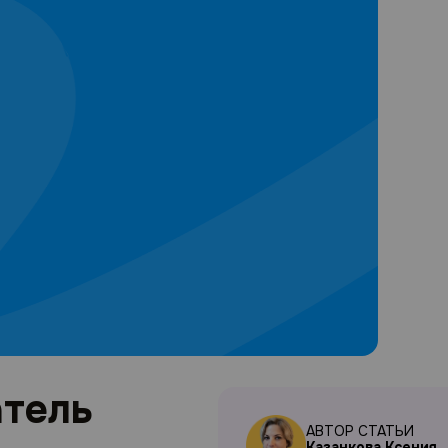
атель
АВТОР СТАТЬИ
Казанкова Ксения