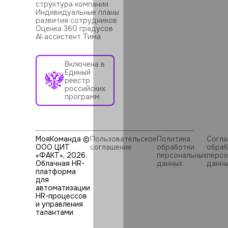
структура компании
Индивидуальные планы
развития сотрудников
Оценка 360 градусов
AI‑ассистент Тима
Включена в
Единый
реестр
российских
программ
МояКоманда ©
Пользовательское
Политика
Согла
ООО ЦИТ
соглашение
обработки
обраб
«ФАКТ»,
2026
.
персональных
персо
Облачная HR-
данных
данны
платформа
для
автоматизации
HR⁠-⁠процессов
и управления
талантами