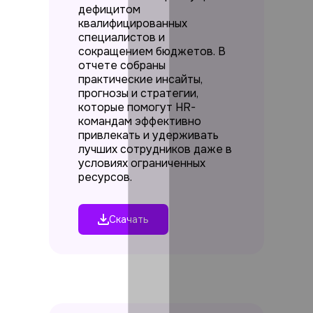
дефицитом
квалифицированных
специалистов и
сокращением бюджетов. В
отчете собраны
практические инсайты,
прогнозы и стратегии,
которые помогут HR-
командам эффективно
привлекать и удерживать
лучших сотрудников даже в
условиях ограниченных
ресурсов.
Скачать