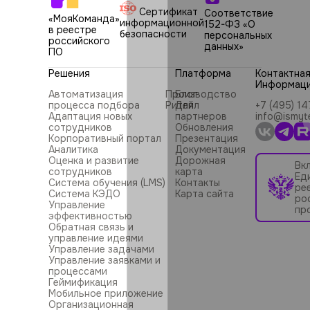
Сертификат
Соответствие
«МояКоманда»
информационной
152-ФЗ «О
в реестре
безопасности
персональных
российского
данных»
ПО
Решения
Платформа
Контактна
Информац
Автоматизация
Производство
Блог
процесса подбора
Ритейл
Для
+7 (495) 1
Адаптация новых
партнеров
info@ismyt
сотрудников
Обновления
Корпоративный портал
Презентация
Аналитика
Документация
Оценка и развитие
Дорожная
Вк
сотрудников
карта
Ед
Система обучения (LMS)
Контакты
ре
Система КЭДО
Карта сайта
ро
Управление
пр
эффективностью
Обратная связь и
управление идеями
Управление задачами
Управление заявками и
процессами
Геймификация
Мобильное приложение
Организационная