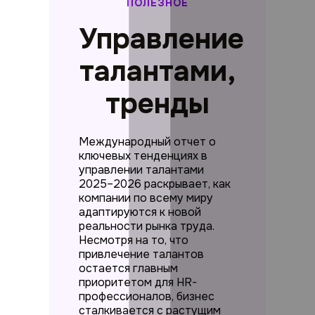
ПОЛЕЗНОЕ
Управление
талантами,
тренды
Международный отчет о
ключевых тенденциях в
управлении талантами
2025–2026 раскрывает, как
компании по всему миру
адаптируются к новой
реальности рынка труда.
Несмотря на то, что
привлечение талантов
остается главным
приоритетом для HR-
профессионалов, бизнес
сталкивается с растущим