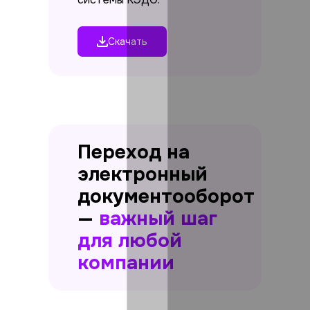
Скачать
Переход на
электронный
документооборот
—
важный шаг
для любой
компании