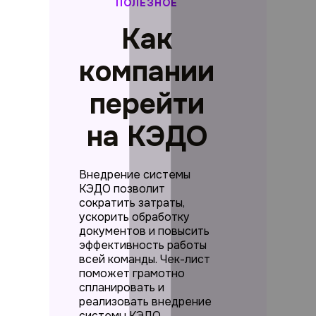
ПОЛЕЗНОЕ
Как
компании
перейти
на КЭДО
Внедрение системы
КЭДО позволит
сократить затраты,
ускорить обработку
документов и повысить
эффективность работы
всей команды. Чек-лист
поможет грамотно
спланировать и
реализовать внедрение
системы КЭДО.