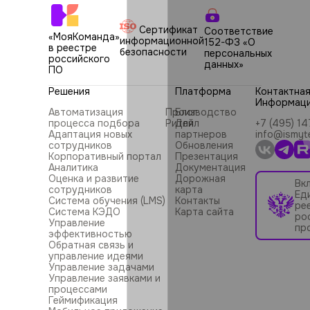
Сертификат
Соответствие
«МояКоманда»
информационной
152-ФЗ «О
в реестре
безопасности
персональных
российского
данных»
ПО
Решения
Платформа
Контактна
Информац
Автоматизация
Производство
Блог
процесса подбора
Ритейл
Для
+7 (495) 1
Адаптация новых
партнеров
info@ismyt
сотрудников
Обновления
Корпоративный портал
Презентация
Аналитика
Документация
Оценка и развитие
Дорожная
Вк
сотрудников
карта
Ед
Система обучения (LMS)
Контакты
ре
Система КЭДО
Карта сайта
ро
Управление
пр
эффективностью
Обратная связь и
управление идеями
Управление задачами
Управление заявками и
процессами
Геймификация