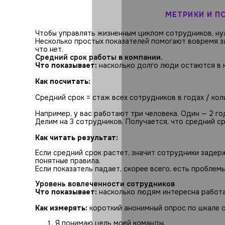
МЕТРИКИ И П
Чтобы управлять жизненным циклом сотрудников, нуж
Несколько простых показателей помогают вовремя за
что нет.
Средний срок работы в компании.
Что показывает:
насколько долго люди остаются в 
Как посчитать:
Средний срок = стаж всех сотрудников в годах / ко
Например, у вас работают три человека. Один — 2 года
Делим на 3 сотрудников. Получается, что средний ср
Как читать результат:
Если средний срок растет, значит сотрудники задер
понятные правила.
Если показатель падает, скорее всего, есть проблем
Уровень вовлеченности сотрудников
Что показывает:
насколько людям интересна работа
Как измерять:
короткий анонимный опрос по шкале о
Я понимаю цель моей команды.