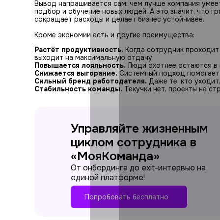
Вывод напрашивается сам: чем лучше компания умее
подбор и обучение новых людей. А это значит, что 
сокращает расходы и делает бизнес устойчивее.
Кроме экономии есть и другие преимущества:
Растёт продуктивность.
Когда сотрудник проходит 
выходит на максимальную отдачу.
Повышается лояльность.
Люди охотнее остаются в к
Снижается выгорание.
Системный подход помогает 
Сильный бренд работодателя.
Даже те, кто уходит
Стабильность команды.
Текучки нет, проекты не ст
Управляйте жизненным
циклом сотрудника в
«МояКоманда»
От онбординга до exit-интервью на
единой платформе!
Попробовать бесплатно