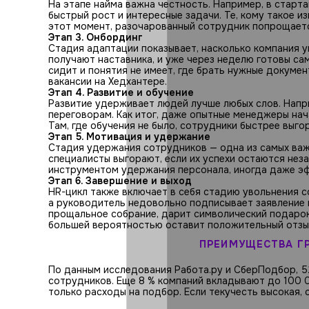
На этапе найма важна честность. Например, в стар
быстрый рост и интересные задачи. Те, кому такое и
этот момент, разочарованный сотрудник попрощаетс
Этап 3. Онбординг
Стадия адаптации показывает, насколько компания у
получают наставника, и уже через неделю готовы са
сидит и понятия не имеет, где брать нужные докумен
вакансии на Хедхантере.
Этап 4. Развитие и обучение
Развитие удерживает людей лучше любых слов. Напр
переговорам. Как итог, даже опытные менеджеры нач
Там, где обучения не было, сотрудники быстрее выгор
Этап 5. Мотивация и удержание
Стадия удержания сотрудников — одна из самых важ
специалисты выгорают, если их успехи остаются нез
инструментом удержания персонала, иногда даже эф
Этап 6. Завершение и выход
HR-цикл также включает в себя стадию увольнения с
а руководитель недовольно подписывает заявление 
прощальное собрание, дарит символический подарок
большей вероятностью оставит положительный отзы
ПРЕИМУЩЕСТВА Г
По данным исследования Работа.ру и СберПодбор, 5
сотрудников. Еще 8 % компаний вкладывают до 100 0
только расходы на подбор. Если текучесть высокая,