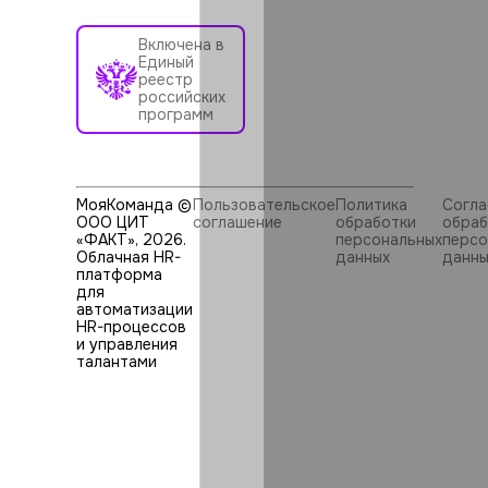
Включена в
Единый
реестр
российских
программ
МояКоманда ©
Пользовательское
Политика
Согла
ООО ЦИТ
соглашение
обработки
обраб
«ФАКТ»,
2026
.
персональных
персо
Облачная HR-
данных
данны
платформа
для
автоматизации
HR⁠-⁠процессов
и управления
талантами