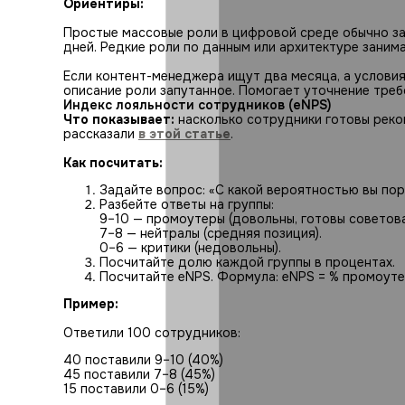
Ориентиры:
Простые массовые роли в цифровой среде обычно за
дней. Редкие роли по данным или архитектуре заним
Если контент-менеджера ищут два месяца, а условия
описание роли запутанное. Помогает уточнение треб
Индекс лояльности сотрудников (eNPS)
Что показывает:
насколько сотрудники готовы рек
рассказали
в этой статье
.
Как посчитать:
Задайте вопрос: «С какой вероятностью вы по
Разбейте ответы на группы:
9–10 — промоутеры (довольны, готовы советова
7–8 — нейтралы (средняя позиция).
0–6 — критики (недовольны).
Посчитайте долю каждой группы в процентах.
Посчитайте eNPS. Формула: eNPS = % промоуте
Пример:
Ответили 100 сотрудников:
40 поставили 9–10 (40%)
45 поставили 7–8 (45%)
15 поставили 0–6 (15%)