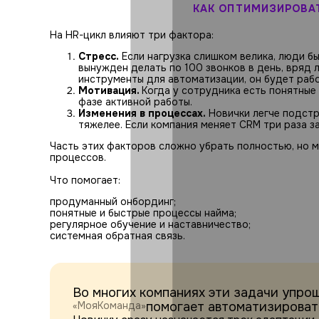
КАК ОПТИМИЗИРОВА
На HR-цикл влияют три фактора:
Стресс.
Если нагрузка слишком велика, люди б
вынужден делать по 100 звонков в день, вряд 
инструменты для автоматизации, он будет рабо
Мотивация.
Когда у сотрудника есть понятные 
фазе активной работы.
Изменения в процессах.
Новички легче подстр
тяжелее. Если компания меняет CRM три раза з
Часть этих факторов сложно убрать полностью, но 
процессов.
Что помогает:
продуманный онбординг;
понятные и быстрые процессы найма;
регулярное обучение и наставничество;
системная обратная связь.
Во многих компаниях эти задачи упро
«МояКоманда»
помогает автоматизироват