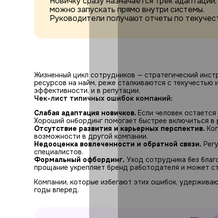
Новичку сразу назначается трек адаптации,
можно запускать прямо внутри системы.
Руководители получают отчеты по текучест
Жизненный цикл сотрудников — стратегический инст
ресурсов на найм, реже сталкиваются с текучестью и
эффективности, и в репутации.
Чек-лист типичных ошибок компаний:
Слабая адаптация новичков.
Если человек остается
Хороший онбординг помогает быстрее включиться в 
Отсутствие развития и карьерных перспектив.
Ког
возможности в другой компании.
Недооценка вовлеченности и обратной связи.
Регу
специалистов.
Формальный офбординг.
Уход сотрудника без благ
прощание укрепляет бренд работодателя и может ст
Компании, которые избегают этих ошибок, удержива
годы вперед.