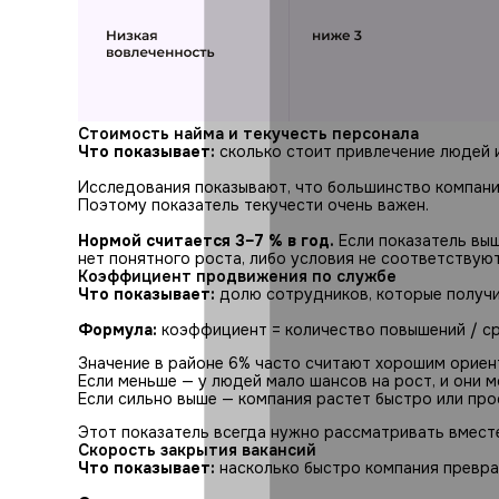
Стоимость найма и текучесть персонала
Что показывает:
сколько стоит привлечение людей и
Исследования показывают, что большинство компани
Поэтому показатель текучести очень важен.
Нормой считается 3–7 % в год.
Если показатель выше
нет понятного роста, либо условия не соответствую
Коэффициент продвижения по службе
Что показывает:
долю сотрудников, которые получи
Формула:
коэффициент = количество повышений / ср
Значение в районе 6% часто считают хорошим ориен
Если меньше — у людей мало шансов на рост, и они м
Если сильно выше — компания растет быстро или про
Этот показатель всегда нужно рассматривать вместе
Скорость закрытия вакансий
Что показывает:
насколько быстро компания превр