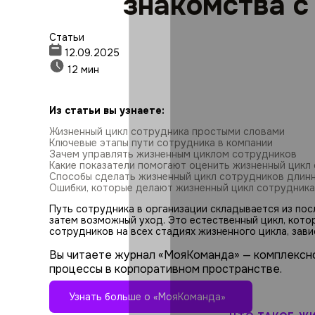
знакомства с
Статьи
12.09.2025
12 мин
Из статьи вы узнаете:
Жизненный цикл сотрудника простыми словами
Ключевые этапы пути сотрудника в компании
Зачем управлять жизненным циклом сотрудников
Какие показатели помогают оценить жизненный цикл
Способы сделать жизненный цикл сотрудников длин
Ошибки, которые делают жизненный цикл сотрудника
Путь сотрудника в организации складывается из посл
затем возможный уход. Это естественный цикл, кото
сотрудников на всех стадиях жизненного цикла, завис
Вы читаете журнал «МояКоманда» — комплексн
процессы в корпоративном пространстве.
Узнать больше о «МояКоманда»