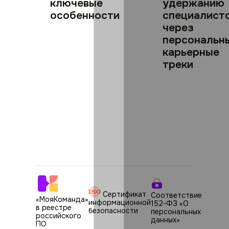
ключевые
удержанию
особенности
специалист
через
персональн
карьерные
треки
Сертификат
Соответствие
«МояКоманда»
информационной
152-ФЗ «О
в реестре
безопасности
персональных
российского
данных»
ПО