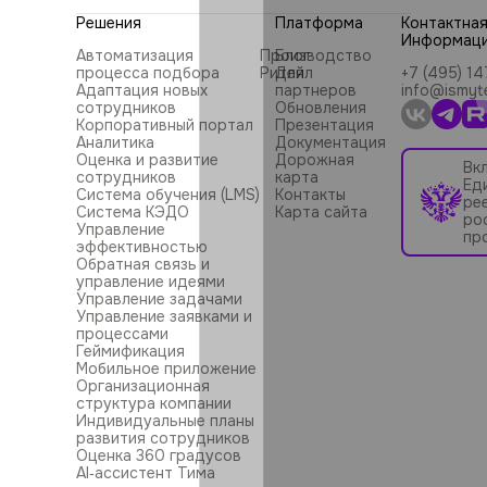
Решения
Платформа
Контактна
Информац
Автоматизация
Производство
Блог
процесса подбора
Ритейл
Для
+7 (495) 1
Адаптация новых
партнеров
info@ismyt
сотрудников
Обновления
Корпоративный портал
Презентация
Аналитика
Документация
Оценка и развитие
Дорожная
Вк
сотрудников
карта
Ед
Система обучения (LMS)
Контакты
ре
Система КЭДО
Карта сайта
ро
Управление
пр
эффективностью
Обратная связь и
управление идеями
Управление задачами
Управление заявками и
процессами
Геймификация
Мобильное приложение
Организационная
структура компании
Индивидуальные планы
развития сотрудников
Оценка 360 градусов
AI‑ассистент Тима