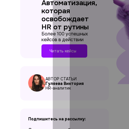
Автоматизация,
которая
освобождает
HR от рутины
Более 100 успешных
кейсов в действии
Читать кейсы
АВТОР СТАТЬИ
Гуляева Виктория
HR-аналитик
Подпишитесь на рассылку: