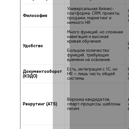
Универсальная бизнес-
платформа: CRM, проекты,
Философия
продажи, маркетинг и
немного HR
Много функций, но сложная
навигация и высокая
кривая обучения
Удобство
Большое количество
функций, требующих
времени на освоение.
Есть, интеграция с 1С, но
Документооборот
HR — лишь часть общей
(КЭДО)
системы
Воронка кандидатов,
Рекрутинг (ATS)
смарт-процессы, шаблоны
писем