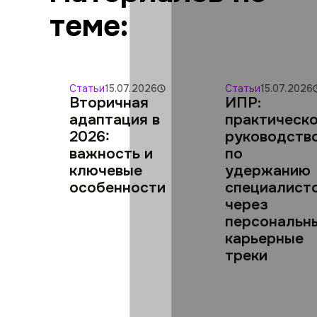
теме:
Статьи
15.07.2026
Статьи
15.07.2026
Вторичная
ИПР:
адаптация в
практическ
2026:
руководств
важность и
по
ключевые
удержанию
особенности
специалист
через
персональн
карьерные
треки