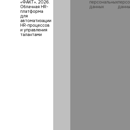
«ФАКТ»,
2026
.
персональных
персо
Облачная HR-
данных
данны
платформа
для
автоматизации
HR⁠-⁠процессов
и управления
талантами