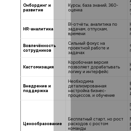
Онбординг и
Курсы, база знаний, 360-
развитие
оценка
BI-отчёты, аналитика по
HR-аналитика
задачам, отпускам,
времени
Сильный фокус на
Вовлечённость
проектной работе и
сотрудников
задачах
Коробочная версия
Кастомизация
позволяет дорабатывать
логику и интерфейс
Необходима
Внедрение и
детализированная
поддержка
настройка бизнес-
процессов, и обучение
Бесплатный старт, но рост
Ценообразование
расходов с ростом
команды