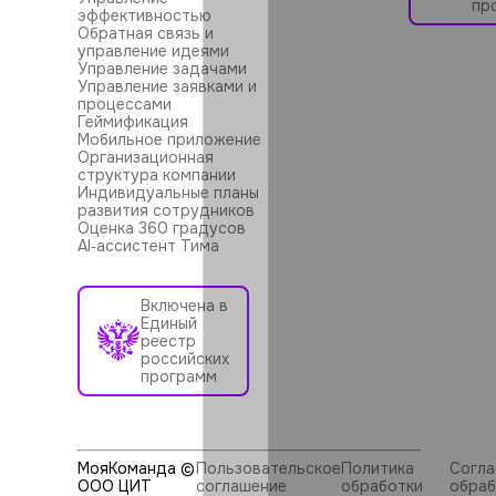
пр
эффективностью
Обратная связь и
управление идеями
Управление задачами
Управление заявками и
процессами
Геймификация
Мобильное приложение
Организационная
структура компании
Индивидуальные планы
развития сотрудников
Оценка 360 градусов
AI‑ассистент Тима
Включена в
Единый
реестр
российских
программ
МояКоманда ©
Пользовательское
Политика
Согла
ООО ЦИТ
соглашение
обработки
обраб