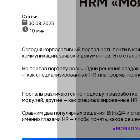
HRM «Моя
Статьи
30.09.2025
10 мин
Сегодня корпоративный портал есть почти в ка
коммуникаций, заявок и документов. Это стало
Но портал порталу рознь. Одни решения создаю
— как специализированные HR-платформы, полн
Порталы различаются по подходу к разработке:
модулей, другие — как специализированные HR
Сравним два популярных решения: Bitrix24 и с
именно глазами HR — чтобы понять, какое реше
«МОЯКОМА