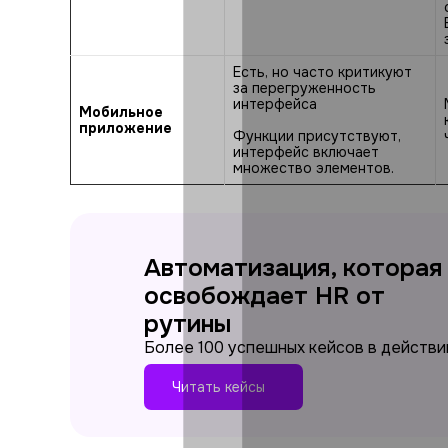
Есть, но часто критикуют
за перегруженность
интерфейса
Мобильное
приложение
Функции присутствуют,
интерфейс включает
множество элементов.
Автоматизация, которая
освобождает HR от
рутины
Более 100 успешных кейсов в действи
Читать кейсы