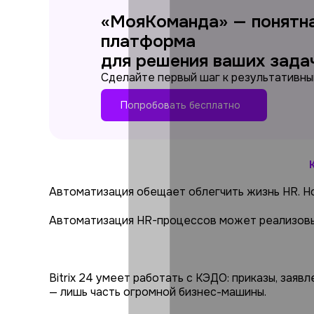
«МояКоманда» — понятн
платформа
для решения ваших зада
Сделайте первый шаг к результативны
Попробовать бесплатно
Автоматизация обещает облегчить жизнь HR. Но
Автоматизация HR-процессов может реализовыв
Bitrix 24 умеет работать с КЭДО: приказы, заяв
— лишь часть огромной бизнес-машины.