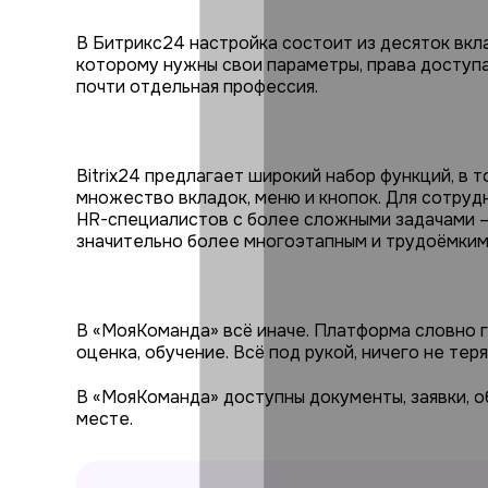
В Битрикс24 настройка состоит из десяток вкла
которому нужны свои параметры, права доступа
почти отдельная профессия.
Bitrix24 предлагает широкий набор функций, в 
множество вкладок, меню и кнопок. Для сотрудн
HR-специалистов с более сложными задачами —
значительно более многоэтапным и трудоёмким
В «МояКоманда» всё иначе. Платформа словно го
оценка, обучение. Всё под рукой, ничего не теря
В «МояКоманда» доступны документы, заявки, о
месте.