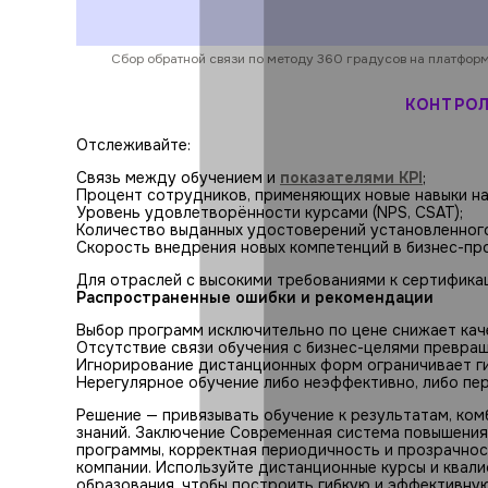
Сбор обратной связи по методу 360 градусов на платфор
КОНТРОЛ
Отслеживайте:
Связь между обучением и
показателями KPI
;
Процент сотрудников, применяющих новые навыки на
Уровень удовлетворённости курсами (NPS, CSAT);
Количество выданных удостоверений установленного
Скорость внедрения новых компетенций в бизнес-пр
Для отраслей с высокими требованиями к сертифик
Распространенные ошибки и рекомендации
Выбор программ исключительно по цене снижает кач
Отсутствие связи обучения с бизнес-целями превра
Игнорирование дистанционных форм ограничивает г
Нерегулярное обучение либо неэффективно, либо пе
Решение — привязывать обучение к результатам, ко
знаний.
Заключение Современная система повышения 
программы, корректная периодичность и прозрачно
компании. Используйте дистанционные курсы и квал
образования, чтобы построить гибкую и эффективн