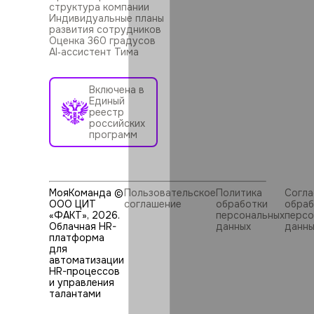
структура компании
Индивидуальные планы
развития сотрудников
Оценка 360 градусов
AI‑ассистент Тима
Включена в
Единый
реестр
российских
программ
МояКоманда ©
Пользовательское
Политика
Согла
ООО ЦИТ
соглашение
обработки
обраб
«ФАКТ»,
2026
.
персональных
персо
Облачная HR-
данных
данны
платформа
для
автоматизации
HR⁠-⁠процессов
и управления
талантами