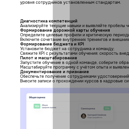
уровня сотрудников установленным стандартам.
Диагностика компетенций
Анализируйте текущие навыки и выявляйте пробелы 
Формирование дорожной карты обучения
Определите целевые профили и критическую периоди
Включите сочетание внутренних тренингов и внешни
Формирование бюджета и KPI
Установите бюджет на сотрудника и команду;
Свяжите KPI с результатами обучения: скорость вне
Пилот и масштабирование
Запустите обучение в одной команде, соберите обра
Масштабируйте программу с учётом опыта и выявлен
Документирование и признание
Обеспечьте получение сотрудниками удостоверений
Внесите записи о прохождении курсов в кадровые с