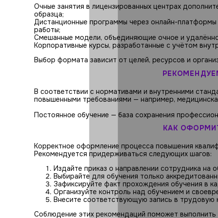
Очные занятия в лицензированных центрах дополнит
образца;
Дистанционные программы через онлайн-платформы с
работы;
Смешанные модели, объединяющие очное и удалённо
Корпоративные курсы, разработанные с учётом внут
Выбор формата зависит от целей, ресурсов и орган
РЕКОМЕНДУЕ
В соответствии с нормативами и внутренними станд
повышенными требованиями — например, медицинская
Постоянное обучение — база сохранения профессион
КАК ОФОРМИ
Корректное оформление процесса повышения квалиф
Рекомендуется придерживаться следующих шагов:
Издайте приказ о направлении сотрудника на о
Выбирайте для обучения только аккредитованн
Зафиксируйте факт прохождения обучения в ка
Организуйте контроль над обучением и своевр
Внесите соответствующую запись в трудовую к
Соблюдение этих рекомендаций поможет выполнить 