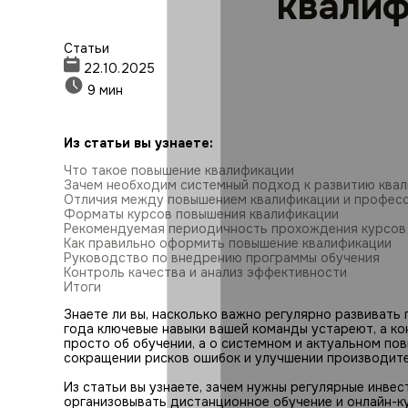
квалиф
Статьи
22.10.2025
9 мин
Из статьи вы узнаете:
Что такое повышение квалификации
Зачем необходим системный подход к развитию ква
Отличия между повышением квалификации и профес
Форматы курсов повышения квалификации
Рекомендуемая периодичность прохождения курсов
Как правильно оформить повышение квалификации
Руководство по внедрению программы обучения
Контроль качества и анализ эффективности
Итоги
Знаете ли вы, насколько важно регулярно развиват
года ключевые навыки вашей команды устареют, а ко
просто об обучении, а о системном и актуальном по
сокращении рисков ошибок и улучшении производите
Из статьи вы узнаете, зачем нужны регулярные инве
организовывать дистанционное обучение и онлайн-к