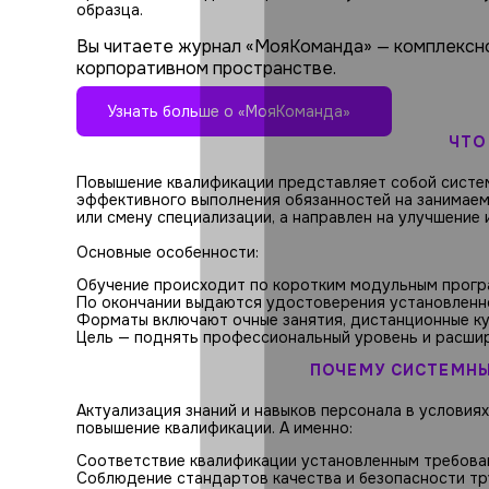
образца.
Вы читаете журнал «МояКоманда» — комплексн
корпоративном пространстве.
Узнать больше о «МояКоманда»
ЧТО
Повышение квалификации представляет собой систем
эффективного выполнения обязанностей на занимаем
или смену специализации, а направлен на улучшени
Основные особенности:
Обучение происходит по коротким модульным прогр
По окончании выдаются удостоверения установлен
Форматы включают очные занятия, дистанционные ку
Цель — поднять профессиональный уровень и расшир
ПОЧЕМУ СИСТЕМНЫ
Актуализация знаний и навыков персонала в условиях
повышение квалификации. А именно:
Соответствие квалификации установленным требован
Соблюдение стандартов качества и безопасности тр