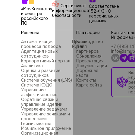
Сертификат
Соответствие
«МояКоманда»
информационной
152-ФЗ «О
в реестре
безопасности
персональных
российского
данных»
ПО
Решения
Платформа
Контактна
Информац
Автоматизация
Производство
Блог
процесса подбора
Ритейл
Для
+7 (495) 1
Адаптация новых
партнеров
info@ismyt
сотрудников
Обновления
Корпоративный портал
Презентация
Аналитика
Документация
Оценка и развитие
Дорожная
Вк
сотрудников
карта
Ед
Система обучения (LMS)
Контакты
ре
Система КЭДО
Карта сайта
ро
Управление
пр
эффективностью
Обратная связь и
управление идеями
Управление задачами
Управление заявками и
процессами
Геймификация
Мобильное приложение
Организационная