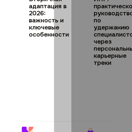
адаптация в
практическ
2026:
руководств
важность и
по
ключевые
удержанию
особенности
специалист
через
персональн
карьерные
треки