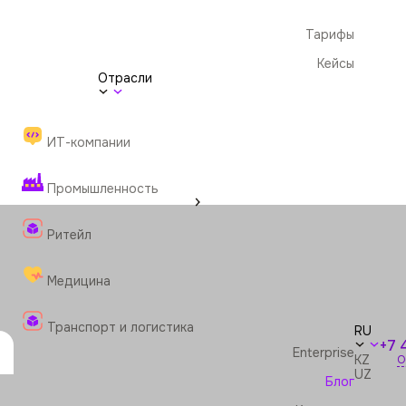
Тарифы
Кейсы
Отрасли
ИТ-компании
Промышленность
Ритейл
Медицина
Транспорт и логистика
RU
+7 
Enterprise
KZ
О
UZ
Блог