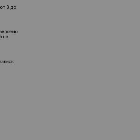
от 3 до
равляемо
а не
мались