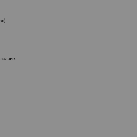
л).
знание.
.