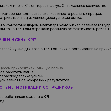
лишком много KPI, он теряет фокус. Оптимальное количество — 
 измерение количества звонков вместо реальных продаж.
атриваться под изменяющиеся условия рынка.
и в конкретные цифры, благодаря чему бизнес развивается уп
ли так, чтобы они отражали реальную эффективность работы, 
АЧЕМ НУЖНЫ KPI?
зателей нужна для того, чтобы решения в организации не прини
оцессы приносят наибольшую пользу.
ют работать лучше.
ерераспределение усилий.
сы зависят от конкретных результатов.
СИСТЕМЫ МОТИВАЦИИ СОТРУДНИКОВ
и работников связаны с KPI.
м)