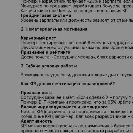
Пример: Разработчик получает +20% к зарплате, если
Менеджер по продажам зарабатывает бонус за превы
Как учитывается: Чем выше процент выполнения KPI –
Грейдинговая система
Уровень зарплаты или должность зависят от стабиль
2. Нематериальная мотивация
Карьерный рост
Пример: Тестировщик, который 6 месяцев подряд выпо
DevOps-инженер с лучшими показателями uptime возг
Признание и рейтинги
Доска почёта, «Сотрудник месяца», благодарности о
3. Гибкие условия работы
Возможность удалёнки, дополнительные дни отпуска 
Как KPI делают мотивацию справедливой?
Прозрачность
Сотрудник заранее знает: «Если сделаю Х – получу Y»
Пример: В IT-компании прописано, что за 95% uptim
Баланс индивидуального и командного
Личные KPI (например, для программиста – количеств
Командные KPI (например, для всех разработчиков – 
Адаптивность
KPI можно корректировать под изменения в бизнесе. 
временно смещают акцент со скорости разработки н