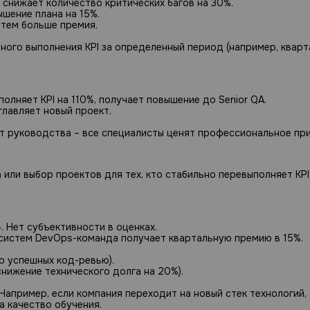
 снижает количество критических багов на 30%.
шение плана на 15%.
 тем больше премия.
ного выполнения KPI за определенный период (например, кварта
лняет KPI на 110%, получает повышение до Senior QA.
лавляет новый проект.
т руководства – все специалисты ценят профессиональное при
или выбор проектов для тех, кто стабильно перевыполняет KPI
. Нет субъективности в оценках.
e систем DevOps-команда получает квартальную премию в 15%.
о успешных код-ревью).
снижение технического долга на 20%).
Например, если компания переходит на новый стек технологий,
а качество обучения.