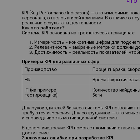
ЧТО 
KPI (Key Performance Indicators) — это измеримые п
персонала, отделов и всей компании. В отличие от 
реальные результаты деятельности.
Как это работает?
Система KPI основана на трёх ключевых принципах:
Измеримость – конкретные цифры для подсчет
Релевантность – выбранные метрики должны д
Достижимость – реальность показателей, чтоб
Примеры KPI для различных сфер
Производство
Процент брака, скор
HR
Время закрытия вака
IT (на примере
Количество найденны
тестировщика)
баги
Для руководителей бизнеса системы KPI позволяют п
требуются изменения. Для сотрудников — это ясные
и справедливость мотивационной системы.
В целом, внедрение KPI помогает компании ставить 
достижение.
3 ключевых ошибки при разработке KPI