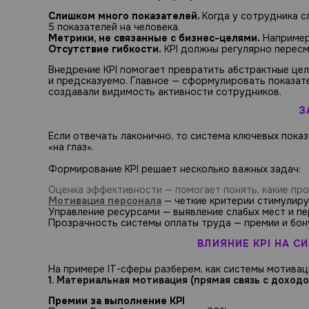
Слишком много показателей.
Когда у сотрудника с
5 показателей на человека.
Метрики, не связанные с бизнес-целями.
Например,
Отсутствие гибкости.
KPI должны регулярно пересм
Внедрение KPI помогает превратить абстрактные цел
и предсказуемо. Главное — сформулировать показате
создавали видимость активности сотрудников.
З
Если отвечать лаконично, то система ключевых пока
«на глаз».
Формирование KPI решает несколько важных задач:
Оценка эффективности — помогает понять, какие пр
Мотивация персонала
— четкие критерии стимулиру
Управление ресурсами — выявление слабых мест и п
Прозрачность системы оплаты труда — премии и бону
ВЛИЯНИЕ KPI НА 
На примере IT-сферы разберем, как системы мотиваци
1. Материальная мотивация (прямая связь с доходо
Премии за выполнение KPI