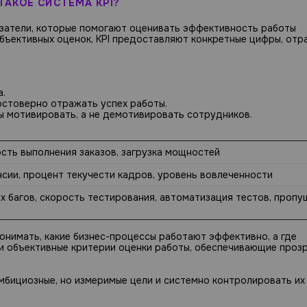
ТАКОЕ СИСТЕМА KPI?
оказатели, которые помогают оценивать эффективность работы
субъективных оценок, KPI предоставляют конкретные цифры, от
а.
остоверно отражать успех работы.
ы мотивировать, а не демотивировать сотрудников.
ость выполнения заказов, загрузка мощностей
нсии, процент текучести кадров, уровень вовлеченности
х багов, скорость тестирования, автоматизация тестов, проп
онимать, какие бизнес-процессы работают эффективно, а где
 и объективные критерии оценки работы, обеспечивающие проз
амбициозные, но измеримые цели и системно контролировать их