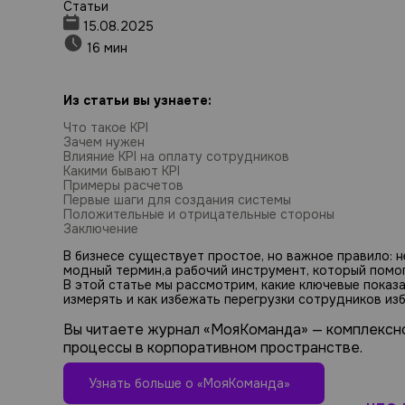
Статьи
15.08.2025
16 мин
Из статьи вы узнаете:
Что такое KPI
Зачем нужен
Влияние KPI на оплату сотрудников
Какими бывают KPI
Примеры расчетов
Первые шаги для создания системы
Положительные и отрицательные стороны
Заключение
В бизнесе существует простое, но важное правило: н
модный термин,а рабочий инструмент, который помог
В этой статье мы рассмотрим, какие ключевые показ
измерять и как избежать перегрузки сотрудников из
Вы читаете журнал «МояКоманда» — комплексн
процессы в корпоративном пространстве.
Узнать больше о «МояКоманда»