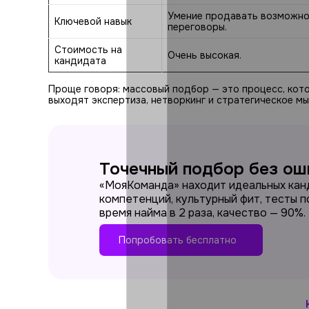
Умение продавать возможно
Ключевой навык
переговоры.
Стоимость на
Очень высокая.
кандидата
Проще говоря: массовый подбор — это процесс, кото
выходят экспертиза, нетворкинг и стратегическое м
Точечный подбор без ош
«МояКоманда» находит идеальных кан
компетенций, культурный фит, тесты п
время найма в 2 раза, качество — 90%.
Попробовать бесплатно