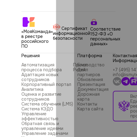
Сертификат
Соответствие
«МояКоманда»
информационной
152-ФЗ «О
в реестре
безопасности
персональных
российского
данных»
ПО
Решения
Платформа
Контактна
Информац
Автоматизация
Производство
Блог
процесса подбора
Ритейл
Для
+7 (495) 1
Адаптация новых
партнеров
info@ismyt
сотрудников
Обновления
Корпоративный портал
Презентация
Аналитика
Документация
Оценка и развитие
Дорожная
Вк
сотрудников
карта
Ед
Система обучения (LMS)
Контакты
ре
Система КЭДО
Карта сайта
ро
Управление
пр
эффективностью
Обратная связь и
управление идеями
Управление задачами