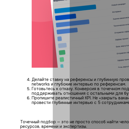
Делайте ставку на референсы и глубинную пров
networks и глубокие интервью по референсам.
Готовьтесь к отказу. Конверсия в точечном по
поддерживать отношения с остальными для бу
Пропишите реалистичный KPI. Не «закрыть вакан
провести глубинные интервью с 5 сотрудникам
Точечный подбор — это не просто способ найти чело
ресурсов, времени и экспертизы.