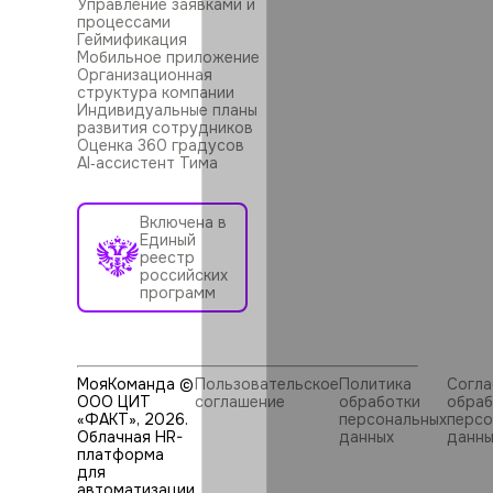
Управление заявками и
процессами
Геймификация
Мобильное приложение
Организационная
структура компании
Индивидуальные планы
развития сотрудников
Оценка 360 градусов
AI‑ассистент Тима
Включена в
Единый
реестр
российских
программ
МояКоманда ©
Пользовательское
Политика
Согла
ООО ЦИТ
соглашение
обработки
обраб
«ФАКТ»,
2026
.
персональных
персо
Облачная HR-
данных
данны
платформа
для
автоматизации