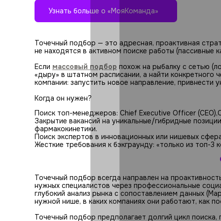
Узнать больше о «МояКоманда»
Точечный подбор — это адресная, проактивная страт
не находятся в активном поиске работы (пассивные к
Если
массовый подбор
похож на рыбалку с сетью (ло
«дыру» в штатном расписании, а найти конкретного 
компании: запустить новое направление, привнести у
Когда он нужен?
Поиск топ-менеджеров: Chief Executive Officer (CEO),Chie
Закрытие вакансий на уникальные/гибридные позиции 
фармакокинетики.
Поиск экспертов в инновационных или нишевых сфера
Жесткие требования к бэкграунду: «только из топ-3
Точечный подбор всегда направлен на проактивность 
нужных специалистов через профессиональные социа
глубокий анализ рынка с сопоставлением данных (Map
нужной нише, в каких компаниях они работают, как п
Точечный подбор предполагает долгий цикл поиска, 