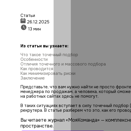
Статьи
26.12.2025
13 мин
Из статьи вы узнаете:
Что такое точечный подбор
Особенности
Отличия точечного и массового подбора
Как проводится
Как минимизировать риски
Заключение
Представьте, что вам нужно найти не просто фронте
менеджера по продажам, а человека, который сможе
на работных сайтах здесь не помогут.
В таких ситуациях вступает в силу точечный подбор 
рекрутера. В статье разберем что это, как его пров
Вы читаете журнал «МояКоманда» — комплексн
пространстве.