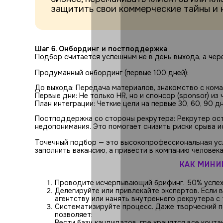
защитить свои коммерческие тайны и н
Шаг 6. Онбординг и постподдержка
Подбор считается успешным не в день выхода, а чере
Продуманный онбординг (первые 100 дней):
До выхода: Передача материалов, знакомство с кома
Первые дни: Не только HR, но и спонсор (sponsor) и
План интеграции: Четкие цели на первые 30, 60, 90 дн
Постподдержка со стороны рекрутера: Рекрутер оста
недопонимания. Это помогает снизить риски срыва и
Точечный подбор — это высокопрофессиональная услуг
заполнить вакансию, а привести в компанию человека
КАК МИНИ
Проводите исчерпывающий брифинг. 50% успеха
Делегируйте или привлекайте экспертов. Если 
агентству или нанять внутреннего рекрутера с 
Систематизируйте процесс. Даже творческий 
позволяет:
Вести базу кандидатов, где хранятся все конт