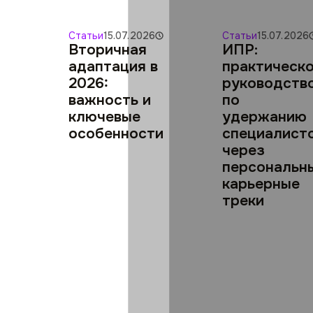
Статьи
15.07.2026
Статьи
15.07.2026
Вторичная
ИПР:
адаптация в
практическ
2026:
руководств
важность и
по
ключевые
удержанию
особенности
специалист
через
персональн
карьерные
треки