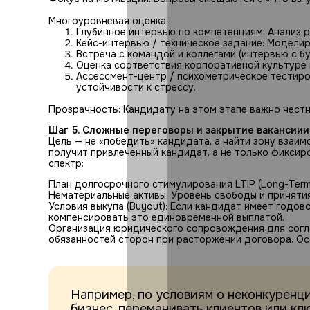
Многоуровневая оценка:
Глубинное интервью по компетенциям: Анализ р
Кейс-интервью / техническое задание: Модели
Встреча с командой и коллегами (интервью с б
Оценка соответствия корпоративной культуре 
Ассессмент-центр / психометрическое тестиров
устойчивости к стрессу.
Прозрачность: Кандидату на этом этапе важно честн
Шаг 5. Сложные переговоры и закрытие вакансиии
Цель — не «победить» кандидата, а найти зону взаи
получит привлеченный кандидат, а не только фиксир
спектр:
План долгосрочного стимулирования LTIP (Long-Term I
Нематериальные активы: Уровень свободы и принятия
Условия выкупа (Buyout): Если кандидат имеет годо
компенсировать это единовременной выплатой.
Организация юридического сопровождения для соглас
обязанностей сторон при расторжении договора. Осо
Например, по условиям о неконкуренц
бизнес, переманивать клиентов или кл