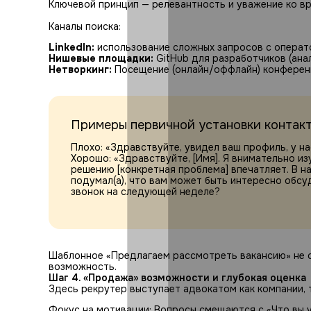
Ключевой принцип — релевантность и уважение ко в
Каналы поиска:
LinkedIn:
использование сложных запросов с операто
Нишевые площадки:
GitHub для разработчиков (анал
Нетворкинг:
Посещение (онлайн/оффлайн) конференц
Примеры первичной установки контакт
Плохо: «Здравствуйте, увидел ваш профиль, у нас
Хорошо: «Здравствуйте, [Имя]. Я внимательно из
решению [конкретная проблема] впечатляет. В на
подумал(а), что вам может быть интересно обсу
звонок на следующей неделе?
Шаблонное «Предлагаем рассмотреть вакансию» не ср
возможность.
Шаг 4. «Продажа» возможности и глубокая оценка
Здесь рекрутер выступает адвокатом как компании, т
Фокус на мотивации: Вопросы смещаются с «Что вы ум