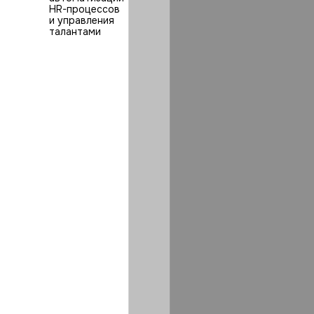
HR⁠-⁠процессов
и управления
талантами