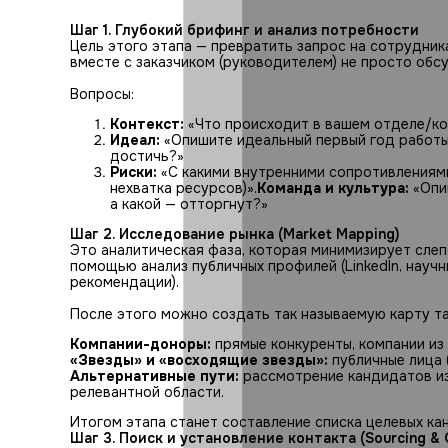
Шаг 1. Глубокий брифинг и анализ потребности
Цель этого этапа — превратить запрос на сотрудника
вместе с заказчиком (руководителем) не просто обс
Вопросы:
Контекст:
«Что происходит в вашем отделе/ко
Идеал:
«Опишите идеальный первый год работы э
достичь?»
Риски:
«С какими внутренними сопротивлениями
нехватка ресурсов)».
Команда и культура:
«Опиш
а какой — отторгнут?»
Шаг 2. Исследование рынка (Market Mapping)
Это аналитическая фаза, которая минимизирует слеп
помощью анализ публичных профилей (LinkedIn, научн
рекомендации).
После этого можно создать так называемую карту тал
Компании-доноры:
прямые конкуренты, компании из
«Звезды» и «восходящие звезды»:
публичные лица 
Альтернативные пути:
рассмотрение кандидатов из 
релевантной области.
Итогом этапа станет составление списка целевых канди
Шаг 3. Поиск и установление контакта (Sourcing & 