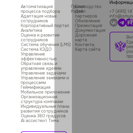
Информац
Автоматизация
Производство
Блог
процесса подбора
Ритейл
Для
+7 (495) 1
Адаптация новых
партнеров
info@ismyt
сотрудников
Обновления
Корпоративный портал
Презентация
Аналитика
Документация
Оценка и развитие
Дорожная
Вк
сотрудников
карта
Ед
Система обучения (LMS)
Контакты
ре
Система КЭДО
Карта сайта
ро
Управление
пр
эффективностью
Обратная связь и
управление идеями
Управление задачами
Управление заявками и
процессами
Геймификация
Мобильное приложение
Организационная
структура компании
Индивидуальные планы
развития сотрудников
Оценка 360 градусов
AI‑ассистент Тима