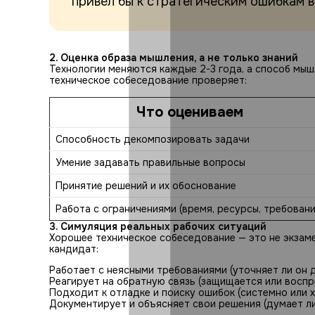
привел бы к стратегическим ошибкам в
2. Оценка образа мышления, а не только знаний
Технологии меняются каждые 2-3 года, а способ мы
техническое собеседование проверяет:
Что оцениваем
Способность декомпозировать задачи
Умение задавать правильные вопросы
Принятие решений и их обоснование
Работа с ограничениями (время, ресурсы, требовани
3. Симуляция реальных рабочих ситуаций
Хорошее техническое собеседование — это не экзаме
кандидат:
Работает с неясными требованиями (уточняет ли он 
Реагирует на обратную связь (защищается или восп
Подходит к отладке и поиску ошибок (системно или 
Документирует и объясняет свои решения (думает ли 