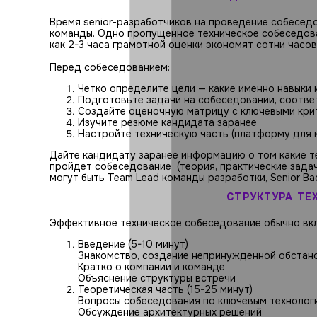
Время senior-разработчиков на проведение собеседо
команды. Одно пропущенное техническое собеседова
как 2-3 часа грамотной оценки экономят сотни часов
Перед собеседованием:
Четко определите цели — какие именно навыки 
Подготовьте задачи на собеседовании, соотв
Создайте оценочную матрицу с ключевыми кри
Изучите резюме кандидата заранее
Настройте техническую часть (платформу для 
Дайте кандидату заранее информацию о том какие т
пройдет собеседование (теория, практические задачи
могут быть Team Lead команды разработки, Senior B
СТРУКТУРА ТЕ
Эффективное техническое собеседование обычно вк
Введение (5-10 минут)
Знакомство, создание непринужденной обстано
Кратко о компании и команде
Объяснение структуры встречи
Теоретическая часть (15-25 минут)
Вопросы собеседования по ключевым технолог
Обсуждение архитектурных решений