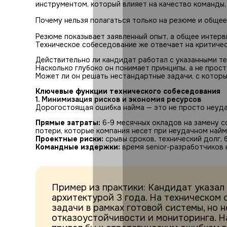
инструментом, который влияет на качество команды, 
Почему нельзя полагаться только на резюме и обще
Резюме показывает заявленный опыт, а общее интерв
Техническое собеседование же отвечает на критиче
Действительно ли кандидат работал с указанными т
Насколько глубоко он понимает принципы, а не прос
Может ли он решать нестандартные задачи, с которы
Ключевые функции технического собеседования
1. Минимизация рисков и экономия ресурсов
Дорогостоящая ошибка найма — это не просто неуда
Прямые затраты:
6-9 месячных окладов на замену с
потери, которые компания несет при неудачном най
Проектные риски:
срывы сроков, технический долг, б
Командные издержки:
время senior-разработчиков 
Пример из практики: Кандидат указал
архитектурой 3 года. На техническом 
задачи в рамках готовой системы, но 
отказоустойчивости и мониторинга. Н