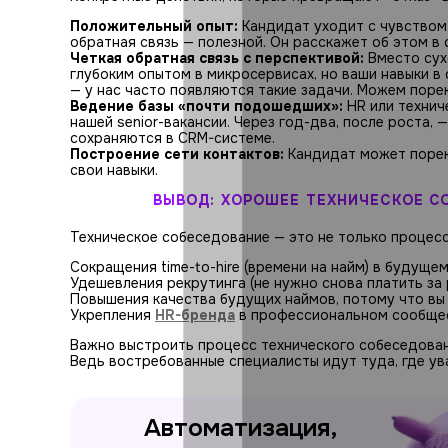
Положительный опыт:
Кандидат уходит с чувством,
обратная связь — полезной. Он расскажет об этом в
Четкая обратная связь с перспективой:
Вместо сух
глубоким опытом в микросервисах, но ваши навыки в
— у нас часто появляются такие задачи. Можем поре
Ведение базы «почти подошедших»:
HR или технич
нашей senior-вакансии. Через год-два, после роста,
сохраняются в CRM-системе.
Построение сети контактов:
Кандидат может пореко
свои навыки.
ВЫВОД: ХОРОШЕЕ ТЕХНИЧЕСКОЕ С
Техническое собеседование — это не только процесс
Сокращения time-to-hire (времени на найм) в будущем
Удешевления рекрутинга (не нужно снова платить за 
Повышения качества будущих наймов, потому что вы
Укрепления
HR-бренда
в профессиональном сообще
Важно выстроить процесс технического собеседовани
Ведь востребованные специалисты идут туда, где ув
Автоматизация,