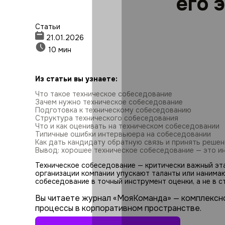
его 
Статьи
21.01.2026
10 мин
Из статьи вы узнаете:
Что такое техническое собеседование
Зачем нужно техническое собеседование
Подготовка к техническому собеседованию
Структура технического собеседования
Что и как оценивать на техническом собеседовании
Типичные ошибки интервьюера на собеседовании
Как дать кандидату обратную связь и принять решен
Вывод: хорошее техническое собеседование — это ин
Техническое собеседование — критически важный эта
организации компании упускают таланты или нанима
собеседование в точный инструмент оценки, а не в с
Вы читаете журнал «МояКоманда» — комплексн
процессы в корпоративном пространстве.