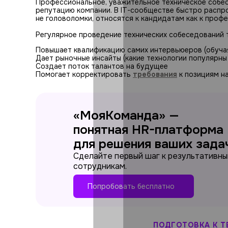
Профессиональное, уважительное техническое собесе
репутацию компании. В IT-сообществе быстро распро
не головоломки, относятся к кандидатам как к проф
Регулярное проведение технических собеседований 
Повышает квалификацию самих интервьюеров (обучая
Дает рыночные инсайты (какие технологии популярны
Создает поток талантов на будущее
Помогает корректировать
требования
к позициям н
«МояКоманда» —
понятная HR-платформа
для решения ваших зада
Сделайте первый шаг к результативн
сотрудникам.
Попробовать бесплатно
ПОДГОТОВКА К 