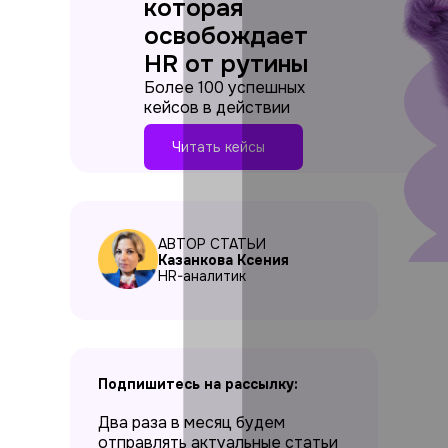
которая
освобождает
HR от рутины
Более 100 успешных
кейсов в действии
Читать кейсы
АВТОР СТАТЬИ
Казанкова Ксения
HR-аналитик
Подпишитесь на рассылку:
Два раза в месяц будем
отправлять актуальные статьи