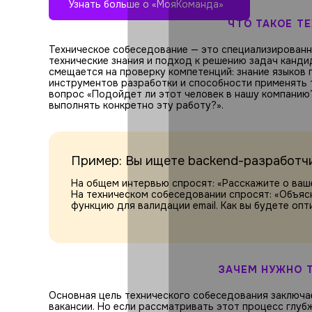
Узнать больше о «МояКоманда»
ЧТО ТАКОЕ Т
Техническое собеседование — это специализированн
технические знания и подход к решению задач канди
смещается на проверку компетенций: знание языков 
инструментов разработки и способности применять т
вопрос «Подойдет ли этот человек в нашу компанию?
выполнять конкретно эту работу?».
Пример: Вы ищете backend-разработчи
На общем интервью спросят: «Расскажите о ваше
На техническом собеседовании спросят: «Объяс
функцию для валидации email. Как вы будете оп
ЗАЧЕМ НУЖНО 
Основная цель технического собеседования заключа
вакансии. Но если рассматривать этот процесс глубж