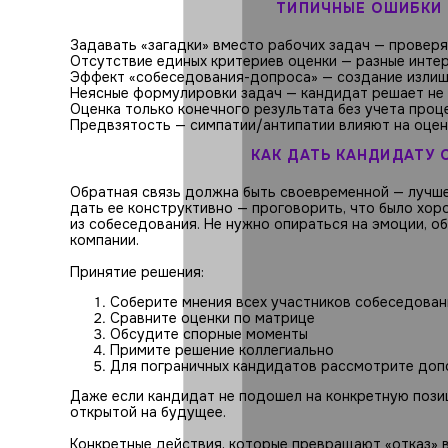
ТИПИЧНЫЕ ОШИБКИ 
Задавать «загадки» вместо рабочих задач — проверя
Отсутствие единых критериев оценки — разные инт
Эффект «собеседования-допроса» — создание изли
Неясные формулировки задач — кандидат решает не 
Оценка только конечного результата без учета про
Предвзятость — симпатии/антипатии влияют на оцен
КАК ДАТЬ КАНДИДАТУ 
Обратная связь должна быть своевременной — лучше
дать ее конструктивно — проговорить, что было хо
из собеседования. Не нужно опираться на эмоции, об
компании.
Принятие решения:
Соберите мнения всех участников собеседован
Сравните оценки по матрице
Обсудите спорные моменты
Примите решение коллегиально
Для пограничных кандидатов рассмотрите доп
Даже если кандидат не подошел на конкретную пози
открытой на будущее.
Конкретные действия, которые превращают «отказ» в