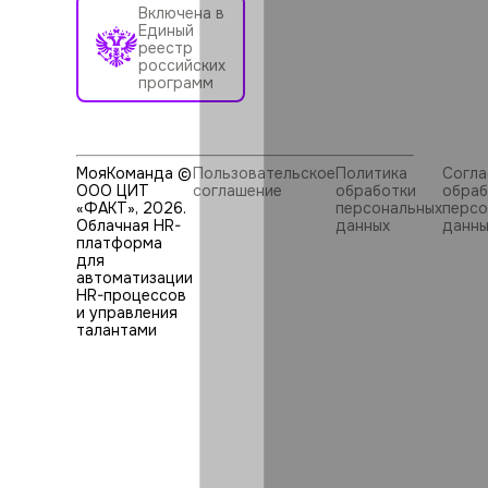
Включена в
Единый
реестр
российских
программ
МояКоманда ©
Пользовательское
Политика
Согла
ООО ЦИТ
соглашение
обработки
обраб
«ФАКТ»,
2026
.
персональных
персо
Облачная HR-
данных
данны
платформа
для
автоматизации
HR⁠-⁠процессов
и управления
талантами