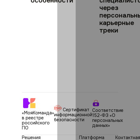
особенности
специалист
через
персональн
карьерные
треки
Сертификат
Соответствие
«МояКоманда»
информационной
152-ФЗ «О
в реестре
безопасности
персональных
российского
данных»
ПО
Решения
Платформа
Контактна