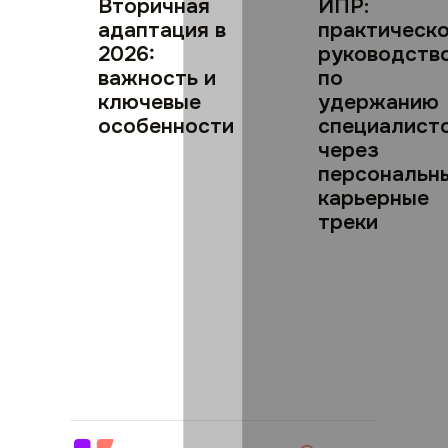
Вторичная
ИПР:
адаптация в
практическ
2026:
руководств
важность и
по
ключевые
удержанию
особенности
специалист
через
персональн
карьерные
треки