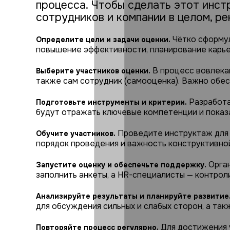
процесса. Чтобы сделать этот инст
сотрудников и компании в целом, р
Чётко сформул
Определите цели и задачи оценки.
повышение эффективности, планирование карье
В процесс вовлекаю
Выберите участников оценки.
также сам сотрудник (самооценка). Важно обес
Разработа
Подготовьте инструменты и критерии.
будут отражать ключевые компетенции и показ
Проведите инструктаж для в
Обучите участников.
порядок проведения и важность конструктивной
Орган
Запустите оценку и обеспечьте поддержку.
заполнить анкеты, а HR-специалисты — контроли
Анализируйте результаты и планируйте развитие
для обсуждения сильных и слабых сторон, а так
Для достижения 
Повторяйте процесс регулярно.