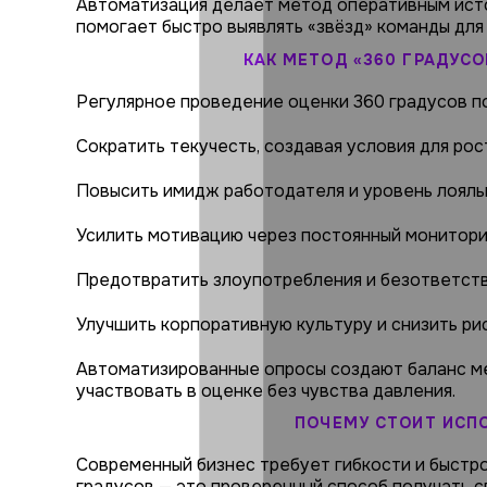
Автоматизация делает метод оперативным исто
помогает быстро выявлять «звёзд» команды для
КАК МЕТОД «360 ГРАДУС
Регулярное проведение оценки 360 градусов п
Сократить текучесть, создавая условия для ро
Повысить имидж работодателя и уровень лояль
Усилить мотивацию через постоянный монитори
Предотвратить злоупотребления и безответств
Улучшить корпоративную культуру и снизить ри
Автоматизированные опросы создают баланс м
участвовать в оценке без чувства давления.
ПОЧЕМУ СТОИТ ИСПО
Современный бизнес требует гибкости и быстро
градусов — это проверенный способ получать 