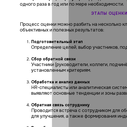
одного раза в год или по мере необходимости.
ЭТАПЫ ОЦЕНКИ
Процесс оценки можно разбить на несколько кл
объективных и полезных результатов:
Подготовительный этап
Определение целей, выбор участников, по
Сбор обратной связи
Участники (руководители, коллеги, подчин
установленным критериям.
Обработка и анализ данных
HR-специалисты или аналитическая систе
выявляют основные тенденции и зоны разв
Обратная связь сотруднику
Проводится встреча с сотрудником для об
для улучшения, а также формирования инд