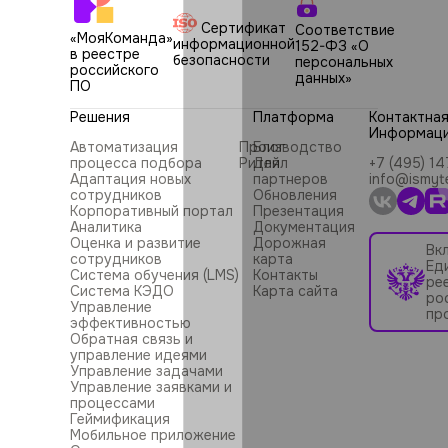
Сертификат
Соответствие
«МояКоманда»
информационной
152-ФЗ «О
в реестре
безопасности
персональных
российского
данных»
ПО
Решения
Платформа
Контактна
Информац
Автоматизация
Производство
Блог
процесса подбора
Ритейл
Для
+7 (495) 1
Адаптация новых
партнеров
info@ismyt
сотрудников
Обновления
Корпоративный портал
Презентация
Аналитика
Документация
Оценка и развитие
Дорожная
Вк
сотрудников
карта
Ед
Система обучения (LMS)
Контакты
ре
Система КЭДО
Карта сайта
ро
Управление
пр
эффективностью
Обратная связь и
управление идеями
Управление задачами
Управление заявками и
процессами
Геймификация
Мобильное приложение