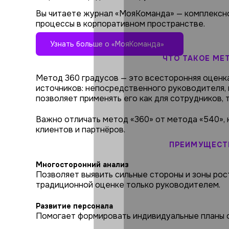
Вы читаете журнал «МояКоманда» — комплексн
процессы в корпоративном пространстве.
Узнать больше о «МояКоманда»
ЧТО ТАКОЕ МЕ
Метод 360 градусов — это всесторонняя оценка
источников: непосредственного руководителя, 
позволяет применять его как для сотрудников, 
Важно отличать метод «360» от метода «540», 
клиентов и партнёров.
ПРЕИМУЩЕСТВ
Многосторонний анализ
Позволяет выявить сильные стороны и зоны рос
традиционной оценке только руководителем.
Развитие персонала
Помогает формировать индивидуальные планы о