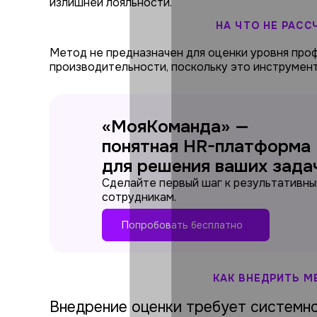
излишней лояльности.
НА ЧТО НЕ РАСС
Метод не предназначен для оценки уровня про
производительности, поскольку это инструмент
«МояКоманда» —
понятная HR-платформа
для решения ваших зада
Сделайте первый шаг к результативн
сотрудникам.
Попробовать бесплатно
КАК ВНЕДРИТЬ М
Внедрение оценки требует системно