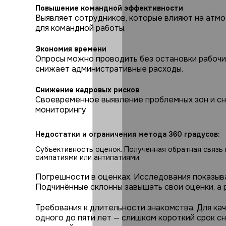
Повышение командной эффективности
Выявляет сотрудников, которые влияют на атмо
для командной работы.
Экономия времени
Опросы можно проводить без остановки рабочи
снижает административные расходы.
Снижение кадровых рисков
Своевременное выявление проблемных зон и с
мониторингу
Недостатки и ограничения метода 360 градусов:
Субъективность оценок. Полученная обратная связ
симпатиями или антипатиями.
Погрешности в оценках. Исследования показыва
Подчинённые склонны завышать свои оценки, а 
Требования к длительности знакомства. Для ка
одного до пяти лет — слишком короткий срок с