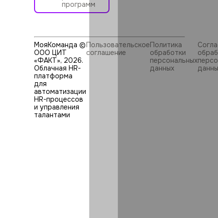
программ
МояКоманда ©
Пользовательское
Политика
Согла
ООО ЦИТ
соглашение
обработки
обраб
«ФАКТ»,
2026
.
персональных
персо
Облачная HR-
данных
данны
платформа
для
автоматизации
HR⁠-⁠процессов
и управления
талантами