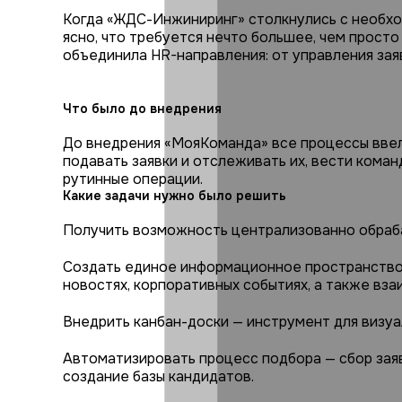
Когда «ЖДС-Инжиниринг» столкнулись с необх
ясно, что требуется нечто большее, чем просто
объединила HR-направления: от управления зая
Что было до внедрения
До внедрения «МояКоманда» все процессы ввел
подавать заявки и отслеживать их, вести кома
рутинные операции.
Какие задачи нужно было решить
Получить возможность централизованно обраба
Создать единое информационное пространство д
новостях, корпоративных событиях, а также вза
Внедрить канбан-доски — инструмент для визуа
Автоматизировать процесс подбора — сбор заяв
создание базы кандидатов.