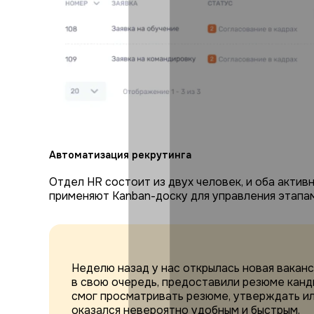
Автоматизация рекрутинга
Отдел HR состоит из двух человек, и оба актив
применяют Kanban-доску для управления этапам
Неделю назад у нас открылась новая ваканси
в свою очередь, предоставили резюме канд
смог просматривать резюме, утверждать ил
оказался невероятно удобным и быстрым.