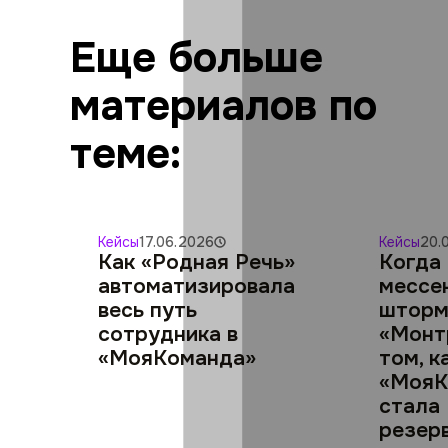
Еще больше
материалов по
теме:
Кейсы
17.06.2026
Кейсы
20.
Как «Родная Речь»
Когда
автоматизировала
мессе
весь путь
шторм
сотрудника в
«Монт
«МояКоманда»
том, к
«МояК
стала
резер