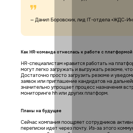
— Данил Боровских, лид IT-отдела «ЖДС-И
Как HR-команда отнеслась к работе с платформой
HR-специалистам нравится работать на платфо
могут легко загружать и выгружать резюме, чт
Достаточно просто загрузить резюме и уведоми
заявок или приглашение кандидатов на дальней
значительно упрощает процесс назначения вст
мониторинге hh или других платформ.
Планы на будущее
Сейчас компания поощряет сотрудников активно
переписки идет через почту. Из-за этого комм