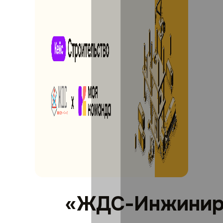
«ЖДС-Инжинири