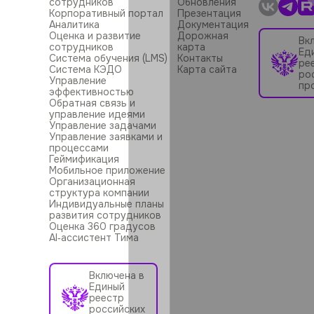
сотрудников
Обновления
Корпоративный портал
Презентация
Аналитика
Документация
Оценка и развитие
Дорожная
Вк
сотрудников
карта
Ед
Система обучения (LMS)
Контакты
ре
Система КЭДО
Карта сайта
ро
Управление
пр
эффективностью
Обратная связь и
управление идеями
Управление задачами
Управление заявками и
процессами
Геймификация
Мобильное приложение
Организационная
структура компании
Индивидуальные планы
развития сотрудников
Оценка 360 градусов
AI‑ассистент Тима
Включена в
Единый
реестр
российских