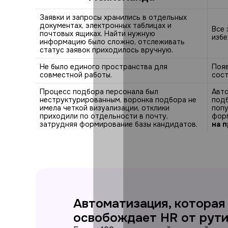
Заявки и запросы хранились в отдельных
документах, электронных таблицах и
Все 
почтовых ящиках. Найти нужную
избе
информацию было сложно, отслеживать
статус заявок приходилось вручную.
Не было единого пространства для
Поя
совместной работы.
сост
Процесс подбора персонала был
Авто
неструктурированным, воронка подбора не
подб
имела четкой визуализации, отклики
попу
приходили по отдельности в почту,
фор
затрудняя формирование базы кандидатов.
на 
Автоматизация, которая
освобождает HR от рут