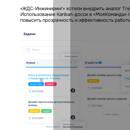
«ЖДС-Инжиниринг» хотели внедрить аналог Trel
Использование Kanban-досок в «МояКоманда» по
повысить прозрачность и эффективность работы