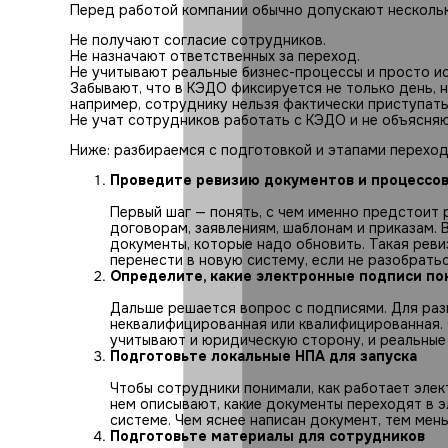
Перед работой компании обычно допускают несколь
Не получают согласие сотрудников.
Не назначают ответственных за переход.
Не учитывают реальные бизнес-процессы и просто 
Забывают, что в КЭДО фиксируется не только день, 
например, сотруднику нельзя фактически приступать
Не учат сотрудников работать с КЭДО и не объясняю
Ниже: разбираемся с подготовкой и этапами перехо
Проведите ревизию документов и процессо
Первый шаг — понять, с чем именно предстоит
договорам, заявлениям, шаблонам и приказам. 
документы, которые надо обновить. Такая ревиз
перенести в новую систему, если не разобратьс
Определите, какие электронные подписи по
Дальше решается вопрос с подписями. Для раз
неквалифицированная или квалифицированная. 
учитывают и юридическую сторону, и реальные
Подготовьте локальные НПА для запуска
Чтобы сотрудники понимали, как работает эле
нем описывают, какие документы переходят в э
системе. Чем яснее написан документ, тем мен
Подготовьте материалы для сотрудников