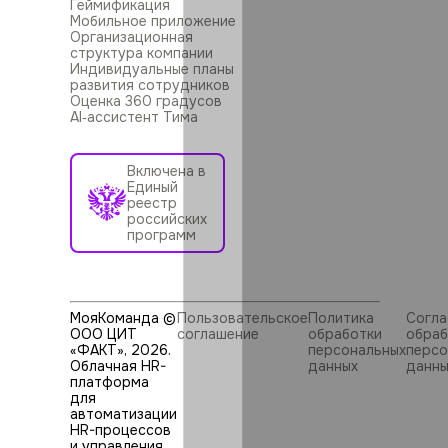
Геймификация
Мобильное приложение
Организационная
структура компании
Индивидуальные планы
развития сотрудников
Оценка 360 градусов
AI‑ассистент Тима
Включена в
Единый
реестр
российских
программ
МояКоманда ©
Пользовательское
Политика
Согла
ООО ЦИТ
соглашение
обработки
обраб
«ФАКТ»,
2026
.
персональных
персо
Облачная HR-
данных
данны
платформа
для
автоматизации
HR⁠-⁠процессов
и управления