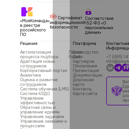
Сертификат
Соответствие
«МояКоманда»
информационной
152-ФЗ «О
в реестре
безопасности
персональных
российского
данных»
ПО
Решения
Платформа
Контактна
Информац
Автоматизация
Производство
Блог
процесса подбора
Ритейл
Для
+7 (495) 1
Адаптация новых
партнеров
info@ismyt
сотрудников
Обновления
Корпоративный портал
Презентация
Аналитика
Документация
Оценка и развитие
Дорожная
Вк
сотрудников
карта
Ед
Система обучения (LMS)
Контакты
ре
Система КЭДО
Карта сайта
ро
Управление
пр
эффективностью
Обратная связь и
управление идеями
Управление задачами
Управление заявками и
процессами