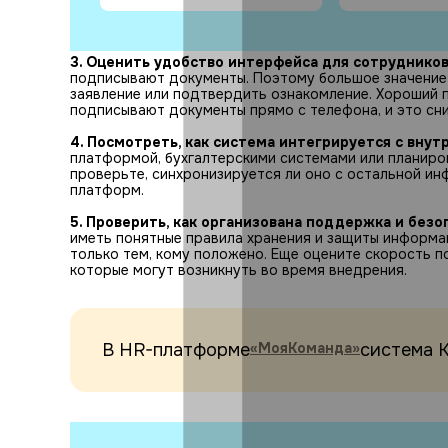
3. Оценить удобство интерфейса для сотрудников
подписывают документы. Поэтому большое значение 
заявление или подтвердить ознакомление. Хороший 
подписывают документы прямо с телефона, и это сн
4. Посмотреть, как система интегрируется с вну
платформой, бухгалтерскими системами или планиро
проверьте, синхронизируется ли оно с остальной ин
платформ.
5. Проверить, как организована поддержка и безо
иметь понятные правила хранения и защиты информац
только тем, кому положено. Еще оцените скорость п
которые могут возникнуть во время внедрения.
В HR-платформе
«МояКоманда»
система 