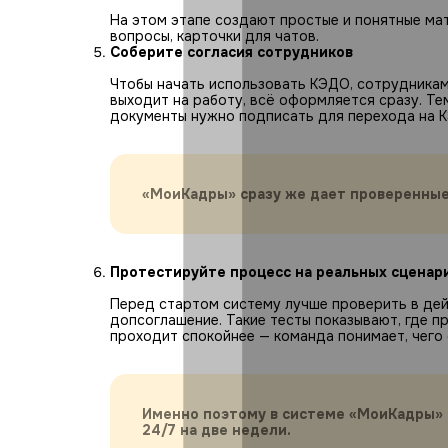
На этом этапе создают простые и понятные ма
вопросы, карточки для чатов.
Соберите согласия сотрудников
Чтобы начать использовать КЭДО, сотрудникам
выходит на работу, всё оформляется сразу. Тем
документы нужно подписать для перехода на 
«МоиКадры» сразу же дает проверенные
Протестируйте процесс на реальных сценар
Перед стартом систему лучше проверить в дейс
допсоглашение. Такие тесты показывают, где пр
проходит спокойнее — команда понимает, чего 
Именно поэтому в системе «МоиКадры» 
24/7 на две недели.