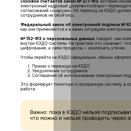
Основой считается закон № 377-ФЗ
, который обно
электронный кадровый документооборот переводить
согласований «снаружи». Но переход на КЭДО должен
сотрудников не обойтись.
Федеральный закон об электронной подписи № 6
как они применяются и в каких ситуациях электронны
№ 152-ФЗ о персональных данных
говорит, как ко
внутри КЭДО-системы. На практике это означает, ч
шифрование, а сами процессы — исключать утечки.
Чтобы перейти на КЭДО официально, обычно оформл
Приказ о переходе на КЭДО
Уведомление сотрудников
Соглашения об использовании электронных под
Это формирует понятную и прозрачную систему, в к
работа.
Важно: пока в КЭДО нельзя подписыват
что можно и нельзя проводить через