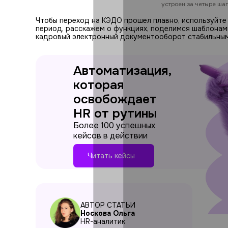
устроен за четыре ша
Чтобы переход на КЭДО прошел плавно, используйт
период, расскажем о функциях, поделимся шаблонам
кадровый электронный документооборот стабильны
Автоматизация,
которая
освобождает
HR от рутины
Более 100 успешных
кейсов в действии
Читать кейсы
АВТОР СТАТЬИ
Носкова Ольга
HR-аналитик