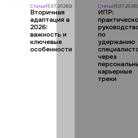
Статьи
15.07.2026
Статьи
15.07.2026
Вторичная
ИПР:
адаптация в
практическ
2026:
руководств
важность и
по
ключевые
удержанию
особенности
специалист
через
персональн
карьерные
треки