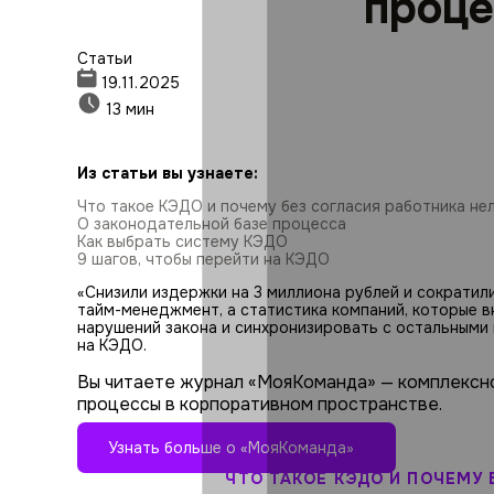
проце
Статьи
19.11.2025
13 мин
Из статьи вы узнаете:
Что такое КЭДО и почему без согласия работника не
О законодательной базе процесса
Как выбрать систему КЭДО
9 шагов, чтобы перейти на КЭДО
«Снизили издержки на 3 миллиона рублей и сократили
тайм-менеджмент, а статистика компаний, которые вн
нарушений закона и синхронизировать с остальными 
на КЭДО.
Вы читаете журнал «МояКоманда» — комплексн
процессы в корпоративном пространстве.
Узнать больше о «МояКоманда»
ЧТО ТАКОЕ КЭДО И ПОЧЕМУ