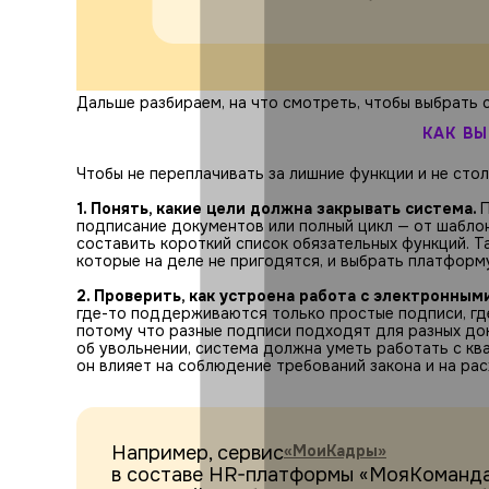
Дальше разбираем, на что смотреть, чтобы выбрать 
КАК В
Чтобы не переплачивать за лишние функции и не сто
1. Понять, какие цели должна закрывать система.
П
подписание документов или полный цикл — от шаблон
составить короткий список обязательных функций. Т
которые на деле не пригодятся, и выбрать платформ
2. Проверить, как устроена работа с электронным
где-то поддерживаются только простые подписи, гд
потому что разные подписи подходят для разных до
об увольнении, система должна уметь работать с к
он влияет на соблюдение требований закона и на рас
Например, сервис
«МоиКадры»
в составе HR-платформы «МояКоманда