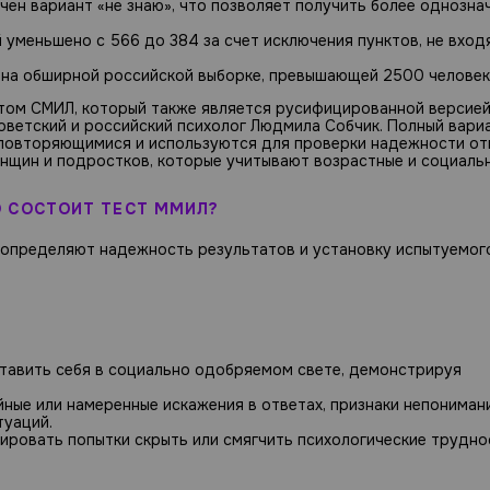
ен вариант «не знаю», что позволяет получить более однозна
уменьшено с 566 до 384 за счет исключения пунктов, не вход
 на обширной российской выборке, превышающей 2500 человек
стом СМИЛ, который также является русифицированной версие
оветский и российский психолог Людмила Собчик. Полный вари
 повторяющимися и используются для проверки надежности от
щин и подростков, которые учитывают возрастные и социаль
О СОСТОИТ ТЕСТ ММИЛ?
и определяют надежность результатов и установку испытуемог
тавить себя в социально одобряемом свете, демонстрируя
ные или намеренные искажения в ответах, признаки непониман
туаций.
ровать попытки скрыть или смягчить психологические трудно