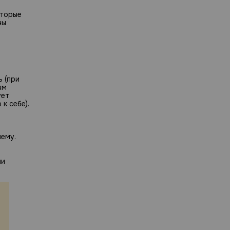
оторые
ны
 (при
ям
ует
к себе).
ему.
ли