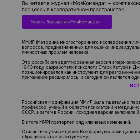
Вы читаете журнал «МояКоманда» — комплексн
процессы в корпоративном пространстве.
Узнать больше о «МояКоманда»
ММИЛ (Методика многостороннего исследования личн
вопросов, предназначенных для оценки индивидуаль
личностных проблем человека.
Это российская адаптированная версия американского 
1940 году разработали психологи Старк Хатуэй и Дж
позиционировался как инструмент для разграничения
применение расширилось, и сегодня он является одн
ИС
Российская модификация ММИЛ была тщательно пере
профессор, ученый в области психиатрии и медицинс
СССР, а затем в России. Исходная версия включала 
В итоге MMPI претерпел ряд ключевых изменений:
Стилистика утверждений: Все формулировки даны во в
обращенность к испытуемому.