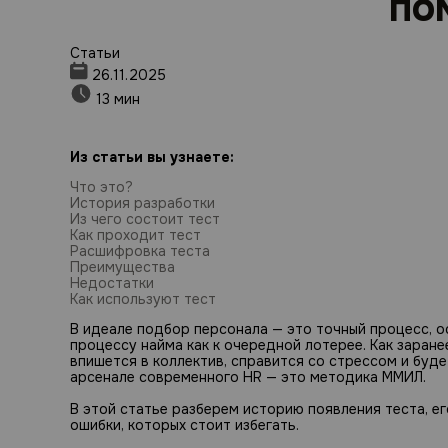
по
Статьи
26.11.2025
13 мин
Из статьи вы узнаете:
Что это?
История разработки
Из чего состоит тест
Как проходит тест
Расшифровка теста
Преимущества
Недостатки
Как используют тест
В идеале подбор персонала — это точный процесс, о
процессу найма как к очередной лотерее. Как заране
впишется в коллектив, справится со стрессом и буд
арсенале современного HR — это методика ММИЛ.
В этой статье разберем историю появления теста, е
ошибки, которых стоит избегать.