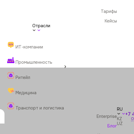
Тарифы
Кейсы
Отрасли
ИТ-компании
Промышленность
Ритейл
Медицина
Транспорт и логистика
RU
+7 
Enterprise
KZ
О
UZ
Блог