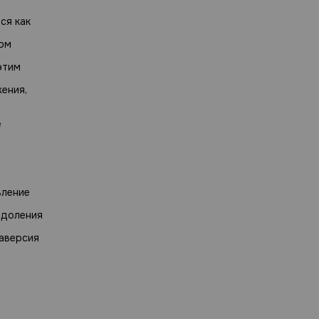
ся как
том
этим
ения,
е
вление
одоления
раверсия
а