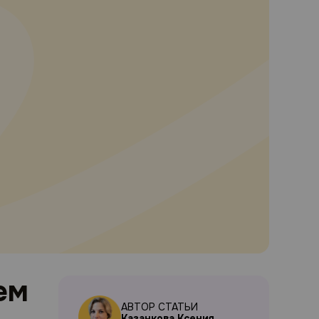
ем
АВТОР СТАТЬИ
Казанкова Ксения