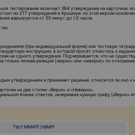
ное тестирование включает 384 утверждения на карточках, к
остоит из 377 утверждений в брошюре, из этой версии исключе
ния варьируется от 55 минут до 1,5 часов.
так:
рждениями (при индивидуальной форме) или тестовую тетрадь
стандартную инструкцию, в которой просят отнестись к задани
ская ни одного утверждения. Подчеркивается, что не существ
а только личная реакция («верно» или «неверно» по отношению 
дым утверждением и принимает решение, относится ли оно к н
точки на две стопки: «Верно» и «Неверно».
иальном бланке ответов, зачеркивая нужную графу («Верно» и