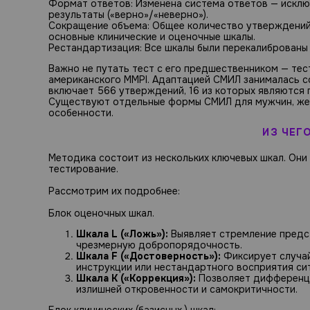
Формат ответов: Изменена система ответов — исключ
результаты («верно»/«неверно»).
Сокращение объема: Общее количество утверждений 
основные клинические и оценочные шкалы.
Рестандартизация: Все шкалы были перекалиброваны
Важно не путать тест с его предшественником — те
американского MMPI. Адаптацией СМИЛ занималась с
включает 566 утверждений, 16 из которых являются
Существуют отдельные формы СМИЛ для мужчин, жен
особенности.
ИЗ ЧЕГ
Методика состоит из нескольких ключевых шкал. Он
тестирование.
Рассмотрим их подробнее:
Блок оценочных шкал.
Шкала L («Ложь»):
Выявляет стремление предс
чрезмерную добропорядочность.
Шкала F («Достоверность»):
Фиксирует случай
инструкции или нестандартного восприятия си
Шкала K («Коррекция»):
Позволяет дифференци
излишней откровенности и самокритичности.
Блок клинических (базисных ) шкал: