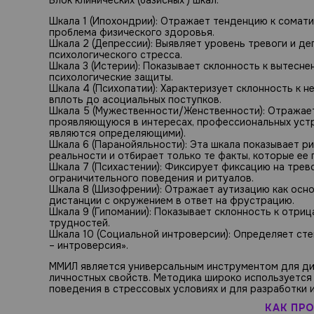
Шкала 1 (Ипохондрии): Отражает тенденцию к сомати
проблема физического здоровья.
Шкала 2 (Депрессии): Выявляет уровень тревоги и 
психологического стресса.
Шкала 3 (Истерии): Показывает склонность к вытесне
психологические защиты.
Шкала 4 (Психопатии): Характеризует склонность к 
вплоть до асоциальных поступков.
Шкала 5 (Мужественности/Женственности): Отражае
проявляющуюся в интересах, профессиональных устр
являются определяющими).
Шкала 6 (Паранойяльности): Эта шкала показывает р
реальности и отбирает только те факты, которые е
Шкала 7 (Психастении): Фиксирует фиксацию на трев
ограничительного поведения и ритуалов.
Шкала 8 (Шизофрении): Отражает аутизацию как осно
дистанции с окружением в ответ на фрустрацию.
Шкала 9 (Гипомании): Показывает склонность к отри
трудностей.
Шкала 10 (Социальной интроверсии): Определяет ст
– интроверсия».
ММИЛ является универсальным инструментом для диа
личностных свойств. Методика широко используется
поведения в стрессовых условиях и для разработки
КАК ПР