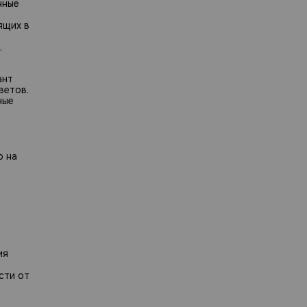
чные
ящих в
.
й
ант
ветов.
ные
о на
ия
сти от