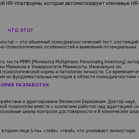
ой HR-платформы, которая автоматизирует ключевые HR
ЧТО ЭТО?
ости) — это объемный психодиагностический тест, состоящий
но-психологических особенностей и выявления потенциальных
теста MMPI (Minnesota Multiphasic Personality Inventory), кото
он Маккинли в Университете Миннесоты. Изначально он
 психологической нормы и патологии личности. Со временем е
им из фундаментальных методов в области психодиагностики ч
ТОРИЯ РАЗРАБОТКИ
работана и адаптирована Феликсом Березиным. Доктор наук,
кой психологии вместе с коллегами работал над адаптацией сн
3 основные шкалы контроля достоверности и 8 клинических шка
тором лице («ты», «тебе», «твой», что усиливает личностную