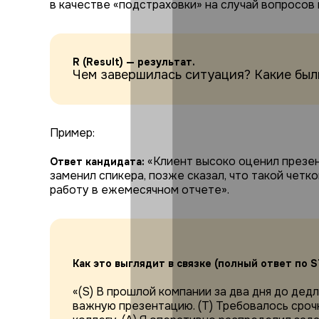
в качестве «подстраховки» на случай вопросов 
R (Result) — результат.
Чем завершилась ситуация? Какие был
Пример:
«Клиент высоко оценил презент
Ответ кандидата:
заменил спикера, позже сказал, что такой четк
работу в ежемесячном отчете».
Как это выглядит в связке (полный ответ по S
«(S) В прошлой компании за два дня до дед
важную презентацию. (T) Требовалось сро