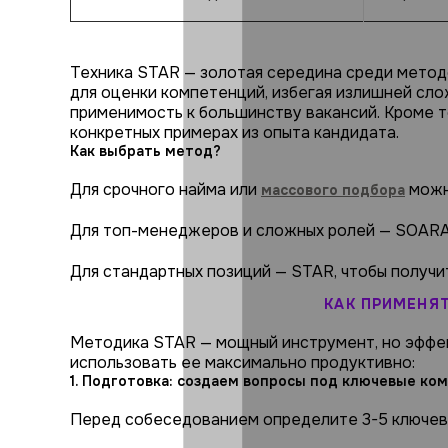
Техника STAR — золотая середина среди метод
для оценки компетенций, избегая излишней сл
применимость к большинству вакансий. Кроме т
конкретных примерах из опыта кандидата.
Как выбрать метод?
Для срочного найма или
можн
массового подбора
Для топ-менеджеров и сложных ролей — SOARA
Для стандартных позиций — STAR, чтобы получи
КАК ПРИМЕНЯ
Методика STAR — мощный инструмент, но эффек
использовать ее максимально продуктивно:
1. Подготовка: создаем вопросы под ключевые ко
Перед собеседованием определите 3-5 ключевы