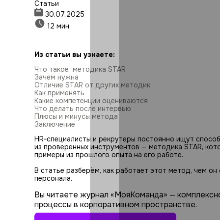
Статьи
30.07.2025
12 мин
Из статьи вы узнаете:
Что такое методика STAR
Зачем нужна
Отличие STAR от других методик
Как применять
Какие компетенции оцениваются
Что делать после интервью
Плюсы и минусы метода
Заключение
HR-специалисты и рекрутеры постоянно ищут спосо
из проверенных инструментов — методика STAR, кот
примеры из прошлого опыта на его работе.
В статье разберём, как работает этот метод, чем он
персонала.
Вы читаете журнал «МояКоманда» — комплексн
процессы в корпоративном пространстве.