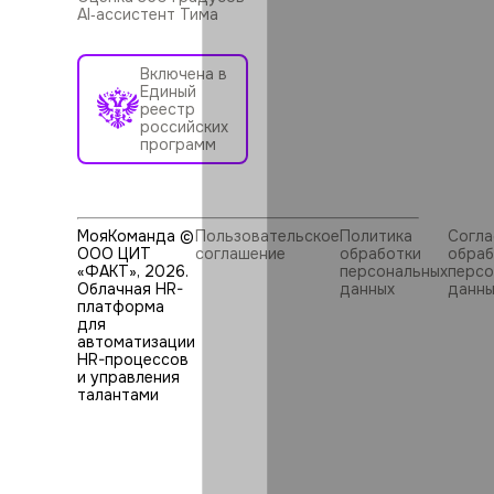
AI‑ассистент Тима
Включена в
Единый
реестр
российских
программ
МояКоманда ©
Пользовательское
Политика
Согла
ООО ЦИТ
соглашение
обработки
обраб
«ФАКТ»,
2026
.
персональных
персо
Облачная HR-
данных
данны
платформа
для
автоматизации
HR⁠-⁠процессов
и управления
талантами