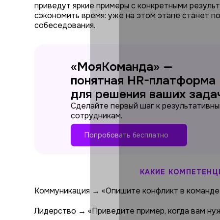
приведут яркие примеры с конкретными результ
сэкономить время: уже на этом этапе станет п
собеседования.
«МояКоманда» —
понятная HR-платформа
для решения ваших зада
Сделайте первый шаг к результативн
сотрудникам.
Попробовать бесплатно
КАКИЕ КОМПЕТЕНЦ
Коммуникация → «Опишите конфликт в команде 
Лидерство → «Приведите пример, когда вам ну