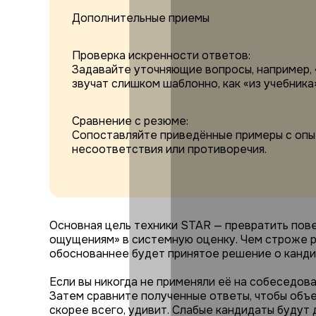
Дополнительные приемы
Проверка искренности ответов:
Задавайте уточняющие вопросы, например, 
звучат слишком шаблонно, как «из учебника
Сравнение с резюме:
Сопоставляйте приведённые примеры с опы
несоответствия или противоречия.
Основная цель техники STAR — превратить пов
ощущениям» в системную оценку. Чем строже р
обоснованнее будет принятое решение о канди
Если вы никогда не применяли её на собеседова
Затем сравните полученные ответы, чтобы объе
скорее всего, удивит. Слабые кандидаты будут 