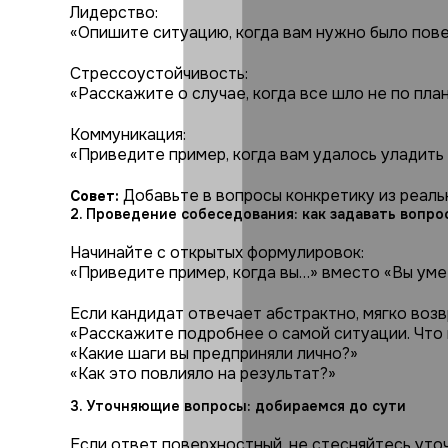
Лидерство:
«Опишите ситуацию, когда вам нужно было пове
Стрессоустойчивость:
«Расскажите о случае, когда все шло не по план
Коммуникация:
«Приведите пример, когда вам удалось уладить
Добавьте в вопросы конкретику из реаль
Совет:
2. Проведение собеседования: как задавать вопро
Начинайте с открытых формулировок:
«Приведите пример, когда вы…» вместо «Вы уме
Если кандидат отвечает абстрактно, мягко воз
«Расскажите подробнее о самой ситуации. Что
«Какие шаги вы предприняли лично?»
«Как это повлияло на результат?»
3. Уточняющие вопросы: добираемся до сути
Если ответ поверхностный, не стесняйтесь уточ