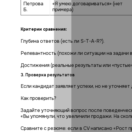
Петрова
«Я умею договариваться» (нет
Б.
примера)
Критерии сравнения:
Глубина ответов (есть ли S-T-A-R?).
Релевантность (похожи ли ситуации на задачи в
Достижения (реальные результаты или «пустые»
3. Проверка результатов
Если кандидат заявляет успехи, но не уточняет 
Как проверить?
Задайте уточняющий вопрос после поведенческ
«Вы упомянули, что увеличили продажи. На ско
Сравните с резюме: если в CV написано «Рост 