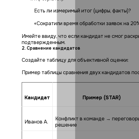
Есть ли измеримый итог (цифры, факты)?
«Сократили время обработки заявок на 20%
Имейте ввиду, что если кандидат не смог раскр
подтвержденным.
2. Сравнение кандидатов
Создайте таблицу для объективной оценки:
Пример таблицы сравнения двух кандидатов по
Кандидат
Пример (STAR)
Конфликт в команде → переговор
Иванов А.
решение