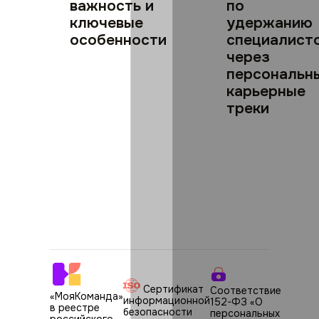
важность и
по
ключевые
удержанию
особенности
специалист
через
персональн
карьерные
треки
Сертификат
Соответствие
«МояКоманда»
информационной
152-ФЗ «О
в реестре
безопасности
персональных
российского