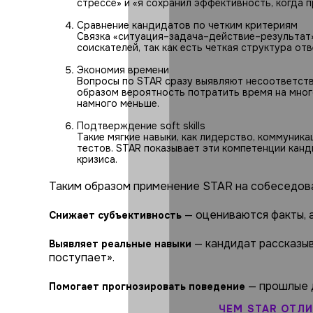
стрессе» и «я сохранил эффективность, когда 
Сравнение кандидатов по четким критериям
Связка «ситуация–задача–действие–результат»
соискателей, так как есть четкая структура отв
Экономия времени
Вопросы по STAR сразу выявляют несоответстви
образом вероятность потратить время на мно
намного меньше.
Подтверждение soft skills
Такие мягкие навыки, как лидерство, коммуник
тестов. STAR показывает эти компетенции канди
кризиса.
Таким образом применение STAR на собеседова
— оцениваются факты, а
Снижает субъективность
— кандидат рассказыва
Выявляет реальные навыки
поступает».
— прошлые д
Помогает прогнозировать поведение
ЧЕМ STAR ОТЛИ