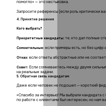
помогло» — это нестыковка.
Запросите референсы (если роль критически ва
4. Принятие решения
Кого выбрать?
те, кто дал полные о
Приоритетные кандидаты:
если примеры есть, но без цифр 
Сомнительные:
если ответы абстрактные или не соответ
Отказ:
Если сомневаетесь между двумя сильным
Совет:
на реальные задачи.
5. Обратная связь кандидатам
Даже если человек не подошел — короткий фидб
«Спасибо за интервью! Мы выбрали кандидата с
по работе с клиентами был интересен, но нам в