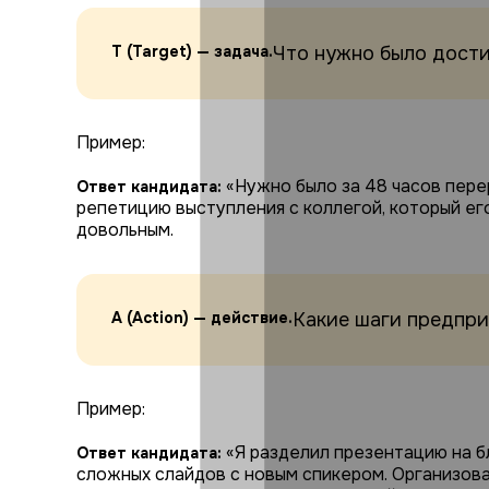
T (Target) — задача.
Что нужно было дост
Пример:
«Нужно было за 48 часов пере
Ответ кандидата:
репетицию выступления с коллегой, который ег
довольным.
A (Action) — действие.
Какие шаги предпр
Пример:
«Я разделил презентацию на б
Ответ кандидата:
сложных слайдов с новым спикером. Организова