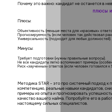
Почему это важно: кандидат не останется в не
ПЛЮСЫ И
Плюсы:
Объективность (меньше места для «красивых» ответо
Прогнозируемость (если человек так действовал раньш
Универсальность (подходит для любых должностей).
Минусы:
Требует подготовки (нужны правильные вопросы).
Не все кандидаты легко вспоминают примеры (особенн
Риск «заученных» ответов (если человек готовился к 
Методика STAR – это про системный подход к 
компетенцию, реальные навыки кандидатов, сни
примеры из опыта и прогнозировать успешность
качество вашего найма. Попробуйте его в работ
настоящему сильных специалистов.