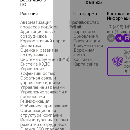
данных»
ПО
Решения
Платформа
Контактна
Информац
Автоматизация
Производство
Блог
процесса подбора
Ритейл
Для
+7 (495) 1
Адаптация новых
партнеров
info@ismyt
сотрудников
Обновления
Корпоративный портал
Презентация
Аналитика
Документация
Оценка и развитие
Дорожная
Вк
сотрудников
карта
Ед
Система обучения (LMS)
Контакты
ре
Система КЭДО
Карта сайта
ро
Управление
пр
эффективностью
Обратная связь и
управление идеями
Управление задачами
Управление заявками и
процессами
Геймификация
Мобильное приложение
Организационная
структура компании
Индивидуальные планы
развития сотрудников
Оценка 360 градусов