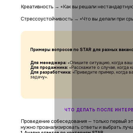
Креативность → «Как вы решали нестандартную
Стрессоустойчивость → «Что вы делали при ср
Примеры вопросов по STAR для разных ваканс
Для менеджера:
«Опишите ситуацию, когда ваш 
Для продажника:
«Расскажите о случае, когда 
Для разработчика:
«Приведите пример, когда в
задачу».
ЧТО ДЕЛАТЬ ПОСЛЕ ИНТЕР
Проведение собеседования — только первый эт
нужно проанализировать ответы и выбрать лучш
1. Анализ ответов по критериям STAR