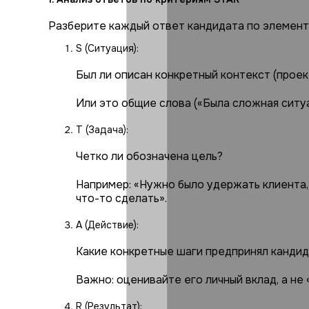
Разберите каждый ответ кандидата по элемент
S (Ситуация):
Был ли описан конкретный контекст (проект
Или это общие слова («Была сложная ситу
T (Задача):
Четко ли обозначена цель?
Например: «Нужно было удержать клиента,
что-то сделать».
A (Действие):
Какие конкретные шаги предпринял кандид
Важно: оценивайте его личный вклад, а не 
R (Результат):