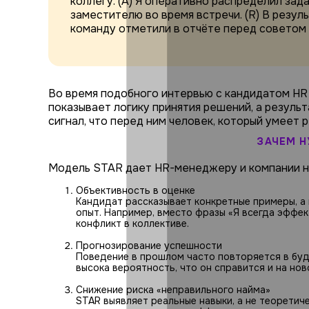
коллегу. (A) Я оперативно распределил зад
заместителю во время встречи. (R) В резуль
команду отметили в отчёте перед советом
Во время подобного интервью с кандидатом HR 
показывает логику принятия решений, а резуль
сигнал, что перед ним человек, который умеет 
ЗАЧЕМ Н
Модель STAR дает HR-менеджеру и компании н
Объективность в оценке
Кандидат рассказывает конкретные примеры, а 
опыт. Например, вместо фразы «Я всегда эффе
конфликт в коллективе.
Прогнозирование успешности
Поведение в прошлом часто повторяется в буд
высока вероятность, что он справится и на но
Снижение риска «неправильного найма»
STAR выявляет реальные навыки, а не теоретич