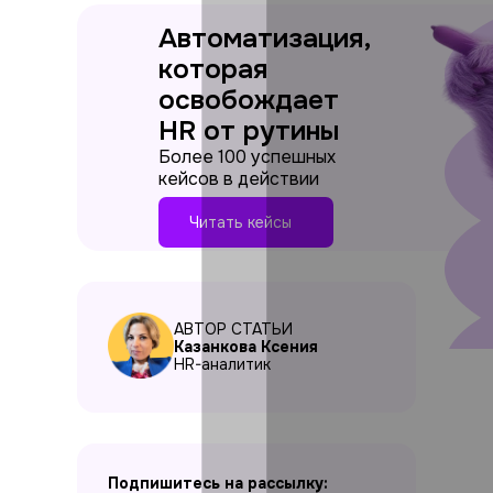
Автоматизация,
которая
освобождает
HR от рутины
Более 100 успешных
кейсов в действии
Читать кейсы
АВТОР СТАТЬИ
Казанкова Ксения
HR-аналитик
Подпишитесь на рассылку: