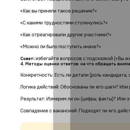
«Как вы приняли такое решение?»
«С какими трудностями столкнулись?»
«Как отреагировали другие участники?»
«Можно ли было поступить иначе?»
избегайте вопросов с подсказкой («Вы же
Совет:
4. Методы оценки ответов: на что обращать вним
Конкретность: Есть ли детали (роль кандидата, 
Логика действий: Обоснованы ли его шаги? Или
Результат: Измерим ли он (цифры, факты)? Или 
Совпадение с вакансией: Подходят ли его дейс