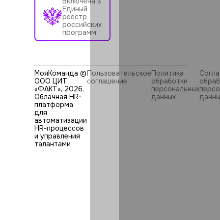
Включена в
Единый
реестр
российских
программ
МояКоманда ©
Пользовательское
Политика
Согла
ООО ЦИТ
соглашение
обработки
обраб
«ФАКТ»,
2026
.
персональных
персо
Облачная HR-
данных
данны
платформа
для
автоматизации
HR⁠-⁠процессов
и управления
талантами