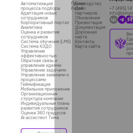
Автоматизация
Производство
Блог
процесса подбора
Ритейл
Для
+7 (495) 1
Адаптация новых
партнеров
info@ismyt
сотрудников
Обновления
Корпоративный портал
Презентация
Аналитика
Документация
Оценка и развитие
Дорожная
Вк
сотрудников
карта
Ед
Система обучения (LMS)
Контакты
ре
Система КЭДО
Карта сайта
ро
Управление
пр
эффективностью
Обратная связь и
управление идеями
Управление задачами
Управление заявками и
процессами
Геймификация
Мобильное приложение
Организационная
структура компании
Индивидуальные планы
развития сотрудников
Оценка 360 градусов
AI‑ассистент Тима