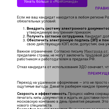
Узнать больше о «МояКоманда»
ПРАВИ
Если же ваш кандидат находится в любом регионе Р
обязательных условий:
Внедрить систему электронного документоо
утвержденную внутренним приказом.
Получить согласие сотрудника.
Кандидат дол
Обеспечить электронную подпись (ЭП) и пон
свою действующую КЭП, если, допустим, она у
Важное ограничение: Согласно письму
Минтруда от 
пределами страны, не могут заключить трудовой до
работником и работодателем в пределах РФ.
Отказ кандидата от использования ЭДО означает, ч
ПРЕИМУЩЕ
Переход на удаленное оформление — это не просто с
ощутимые выгоды. Давайте разберем каждое преиму
Скорость и эффективность.
Процесс найма сокраща
печатать кипы документов и ждать их доставки поч
московскую компанию в день принятия решения. Это 
нового специалиста.