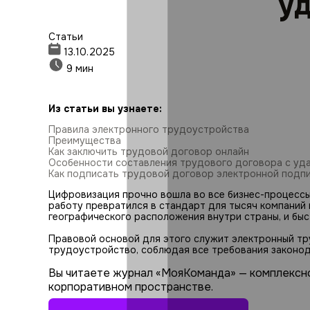
уд
Статьи
13.10.2025
9 мин
Из статьи вы узнаете:
Правила электронного трудоустройства
Преимущества
Как заключить трудовой договор онлайн
Особенности составления трудового договора с уд
Как подписать трудовой договор электронной подп
Цифровизация прочно вошла во все бизнес-процессы
работу превратился в стандарт для тысяч компаний 
географического расположения внутри страны, и быс
Правовой основой для этого служит электронный тру
трудоустройство, соблюдая все требования законод
Вы читаете журнал «МояКоманда» — комплексн
корпоративном пространстве.