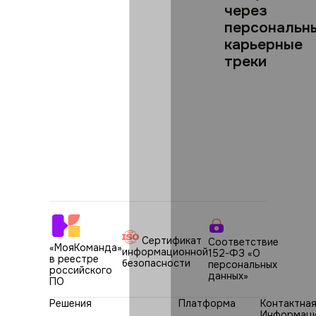
через
персональн
карьерные
треки
Сертификат
Соответствие
«МояКоманда»
информационной
152-ФЗ «О
в реестре
безопасности
персональных
российского
данных»
ПО
Решения
Платформа
Контактна
Информац